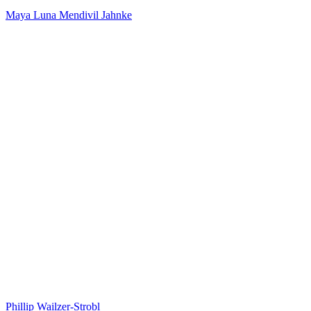
Maya Luna Mendivil Jahnke
Phillip Wailzer-Strobl