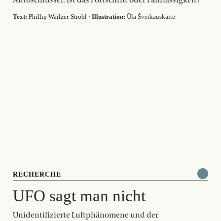
Autoschlüssel. Ist das Fortschritt oder Fahrlässigkeit?
Text:
Phillip Wailzer-Strobl
·
Illustration:
Ūla Šveikauskaitė
RECHERCHE
UFO sagt man nicht
Unidentifizierte Luftphänomene und der