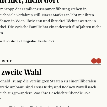
dem Stopp der Familienzusammenführung stehen in
eich viele Verfahren still. Nazar Markazan lebt mit ihren
öhnen in Wien. Ihr Mann und ihre drei Töchter warten in
rkei. Die syrische Familie hat einander seit fünf Jahren nicht
en.
·
az Kücüktetin
Fotografie:
Ursula Röck
ERCHE
 zweite Wahl
onald Trump die Vereinigten Staaten zu einer illiberalen
atie umbaut, sind Trena Kirby und Rodney Powell nach
eich ausgewandert. Was ihre Geschichte über die USA
t.