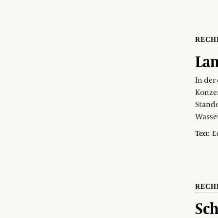
RECH
Lan
In der
Konzer
Stando
Wasser
Text:
E
RECH
Sc