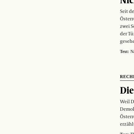
Seit 
Österr
zwei S
der Tü
geseh
Text:
N
RECH
Die
Weil D
Demokr
Österr
erzähl