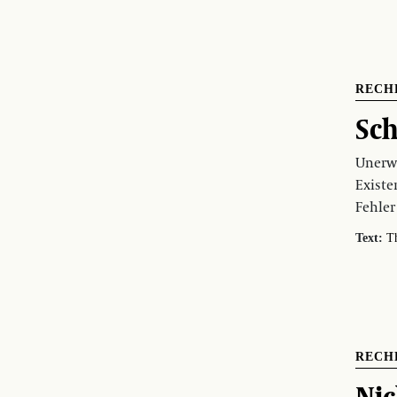
RECH
Sch
Unerwa
Existe
Fehler
Text:
T
RECH
Nic