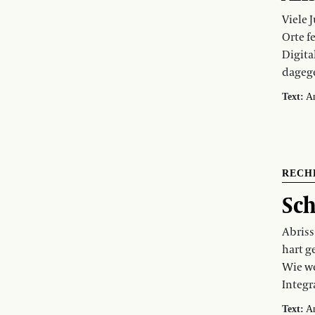
Viele 
Orte f
Digita
dageg
Text:
An
RECH
Sch
Abriss
hart g
Wie we
Integr
Text:
A