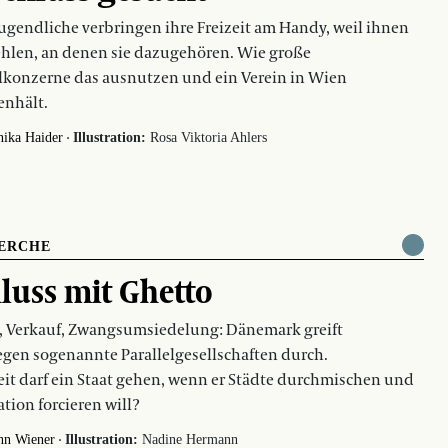
Jugendliche verbringen ihre Freizeit am Handy, weil ihnen
ehlen, an denen sie dazugehören. Wie große
lkonzerne das ausnutzen und ein Verein in Wien
enhält.
·
ika Haider
Illustration:
Rosa Viktoria Ahlers
ERCHE
luss mit Ghetto
, Verkauf, Zwangsumsiedelung: Dänemark greift
egen sogenannte Parallelgesellschaften durch.
it darf ein Staat gehen, wenn er Städte durchmischen und
ation forcieren will?
·
nn Wiener
Illustration:
Nadine Hermann