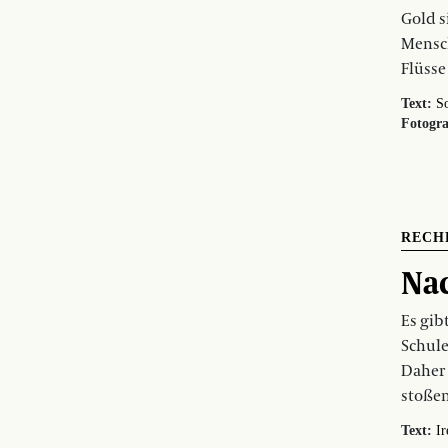
Gold s
Mensch
Flüsse
Text:
So
Fotogra
RECH
Na
Es gib
Schule
Daher
stoßen
Text:
Ir