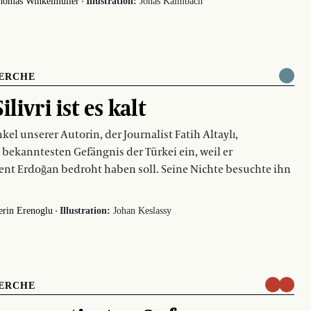
·
homas Winkelmüller
Illustration:
Jonas Kalmbach
ERCHE
ilivri ist es kalt
kel unserer Autorin, der Journalist Fatih Altaylı,
 bekanntesten Gefängnis der Türkei ein, weil er
ent Erdoğan bedroht haben soll. Seine Nichte besuchte ihn
·
erin Erenoglu
Illustration:
Johan Keslassy
ERCHE