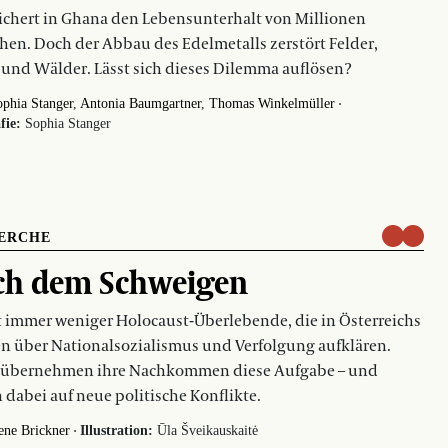
ichert in Ghana den Lebensunterhalt von Millionen
en. Doch der Abbau des Edelmetalls zerstört Felder,
 und Wälder. Lässt sich dieses Dilemma auflösen?
·
phia Stanger
Antonia Baumgartner
Thomas Winkelmüller
fie:
Sophia Stanger
ERCHE
ch dem Schweigen
t immer weniger Holocaust-Überlebende, die in Österreichs
n über Nationalsozialismus und Verfolgung aufklären.
 übernehmen ihre Nachkommen diese Aufgabe – und
 dabei auf neue politische Konflikte.
·
ene Brickner
Illustration:
Ūla Šveikauskaitė