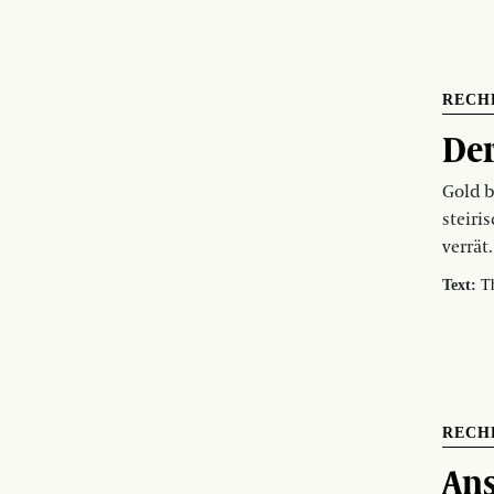
RECH
Der
Gold b
steiri
verrät.
Text:
T
RECH
Ans