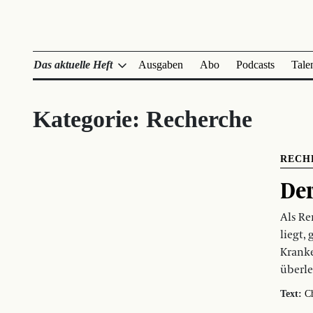
Das aktuelle Heft
Ausgaben
Abo
Podcasts
Tale
Kategorie:
Recherche
RECH
Der
Als Re
liegt,
Kranke
überle
Text:
Ch