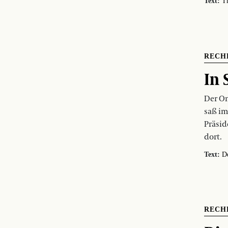
Text:
T
RECH
In S
Der On
saß im
Präsid
dort.
Text:
D
RECH