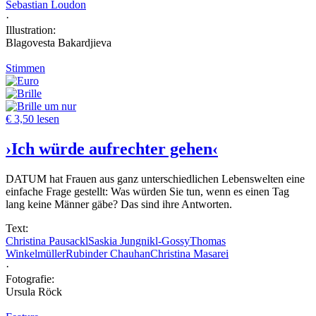
Sebastian Loudon
·
Illustration:
Blagovesta Bakardjieva
Stimmen
um nur
€ 3,50 lesen
›Ich würde aufrechter gehen‹
DATUM hat Frauen aus ganz unterschiedlichen Lebenswelten eine
einfache Frage gestellt: Was würden Sie tun, wenn es einen Tag
lang keine Männer gäbe? Das sind ihre Antworten.
Text:
Christina Pausackl
Saskia Jungnikl-Gossy
Thomas
Winkelmüller
Rubinder Chauhan
Christina Masarei
·
Fotografie:
Ursula Röck