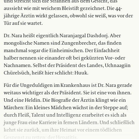
und streicht sich die Strähnen aus dem Gesicht, das
aussieht wie mit weichem Bleistift gezeichnet. Die 44-
jährige Ärztin wirkt gelassen, obwohl sie weiß, was vor der
Tür auf sie wartet.
Dr. Nara heißt eigentlich Naranjargal Dashdorj. Aber
mongolische Namen sind Zungenbrecher, das finden
manchmal sogar die Einheimischen. Der Einfachheit
halber nennen sie einander oft bei gekürzten Vor- oder
Nachnamen. Selbst der Präsident des Landes, Uchnaagiin
Chürelsüch, heißt hier schlicht: Huuk.
Für die Ungeduldigen im Krankenhaus ist Dr. Nara gerade
weitaus wichtiger als der Präsident. Sie ist eine von ihnen.
Und eine Heldin. Die Biografie der Ärztin klingt wie ein
Märchen: Ein kleines Mädchen wächst in der Steppe auf;
durch Fleiß, Talent und Intelligenz erarbeitet es sich als
junge Frau eine Karriere in fernen Ländern. Und schließlich
kehrt sie zurück, um ihre Heimat vor einem tödlichen
Gespenst zu retten: der Hepatitis.