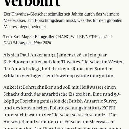
Verbohrt
Der Thwaites-Gletscher schmilzt seit Jahren durch das wärmere
Meerwasser. Ein Forschungsteam misst, was das für den globalen
Meeresspiegel bedeutet.
·
Text:
Susi Mayer
Fotografie:
CHANG W. LEE/NYT/Redux/laif
DATUM Ausgabe März 2026
Als sich Paul Anker am 31. Jänner 2026 auf ein paar
Kabelboxen mitten auf dem Thwaites-­Gletscher im Westen
der Antarktis legt, findet er keine Ruhe. Vier Stunden
Schlaf in vier Tagen – ein Powernap würde ihm guttun.
Anker ist Bohrtechniker und soll mit Heißwasser einen
Schacht durch das antarktische Eis treiben. Eine rund 50-
köpfige Forschungsmission der British Antarctic Survey
und des koreanischen Polarforschungsinstituts KOPRI
untersucht, warum der ­Gletscher so rasch schmilzt. Die
Antwort darauf ­vermuten die Forscher im Meerwasser
unter dem Eis. Am Thwaites-Gletscher, dem sogenannten