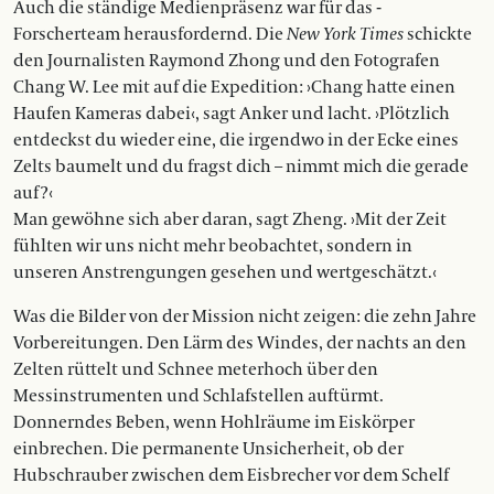
Auch die ständige Medienpräsenz war für das ­
Forscherteam herausfordernd. Die
New York Times
schickte
den Journalisten Raymond Zhong und den Fotografen
Chang W. Lee mit auf die Expedition: ›Chang hatte einen
Haufen Kameras dabei‹, sagt Anker und lacht. ›Plötzlich
entdeckst du wieder eine, die irgendwo in der Ecke eines
Zelts baumelt und du fragst dich – nimmt mich die gerade
auf?‹
Man gewöhne sich aber daran, sagt Zheng. ›Mit der Zeit
fühlten wir uns nicht mehr beobachtet, sondern in
unseren Anstrengungen gesehen und wertgeschätzt.‹
Was die Bilder von der Mission nicht zeigen: die zehn Jahre
Vorbereitungen. Den Lärm des Windes, der nachts an den
Zelten rüttelt und Schnee meterhoch über den
Messinstrumenten und Schlafstellen auftürmt.
Donnerndes Beben, wenn Hohlräume im Eiskörper
einbrechen. Die permanente Unsicherheit, ob der
Hubschrauber zwischen dem Eisbrecher vor dem Schelf