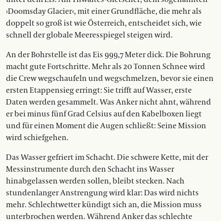
›Doomsday Glacier‹, mit einer Grundfläche, die mehr als
doppelt so groß ist wie Österreich, entscheidet sich, wie
schnell der globale Meeresspiegel steigen wird.
An der Bohrstelle ist das Eis 999,7 Meter dick. Die Bohrung
macht gute Fortschritte. Mehr als 20 Tonnen Schnee wird
die Crew wegschaufeln und wegschmelzen, bevor sie einen
ersten Etappensieg erringt: Sie trifft auf Wasser, erste
Daten werden ­gesammelt. Was Anker nicht ahnt, während
er bei minus fünf Grad Celsius auf den Kabelboxen liegt
und für einen Moment die Augen schließt: Seine Mission
wird schiefgehen.
Das Wasser gefriert im Schacht. Die schwere Kette, mit der
Messinstrumente durch den Schacht ins Wasser
hinabgelassen werden sollen, bleibt stecken. Nach
stundenlanger Anstrengung wird klar: Das wird nichts
mehr. Schlechtwetter kündigt sich an, die Mission muss
unterbrochen werden. Während Anker das schlechte