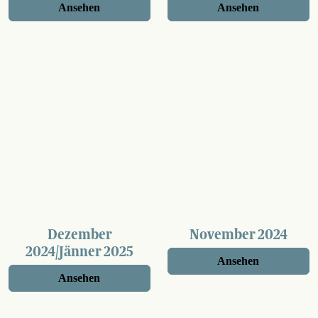
Ansehen
Ansehen
Dezember
November 2024
2024/Jänner 2025
Ansehen
Ansehen