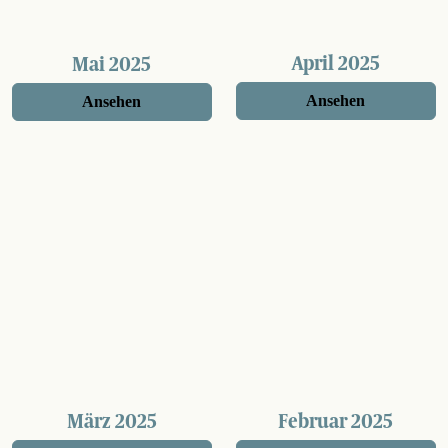
April 2025
Mai 2025
Ansehen
Ansehen
März 2025
Februar 2025