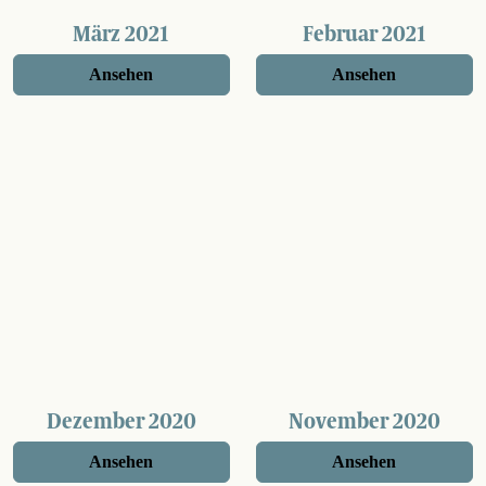
März 2021
Februar 2021
Ansehen
Ansehen
Dezember 2020
November 2020
Ansehen
Ansehen