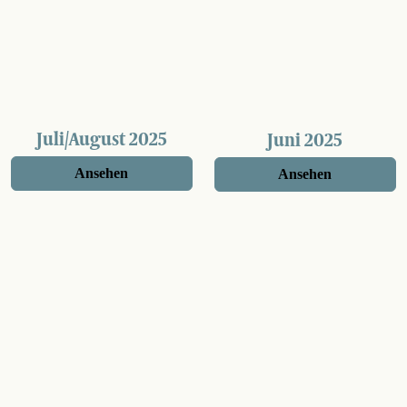
Juli/August 2025
Juni 2025
Ansehen
Ansehen