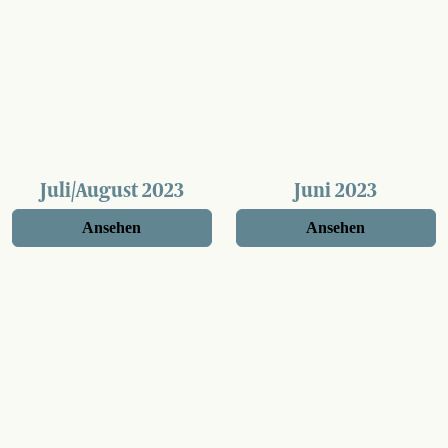
Juli/August 2023
Juni 2023
Ansehen
Ansehen