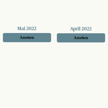
Mai 2022
April 2022
Ansehen
Ansehen