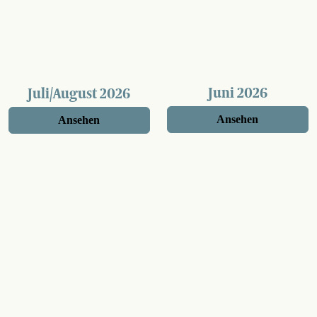
Juni 2026
Juli/August 2026
Ansehen
Ansehen