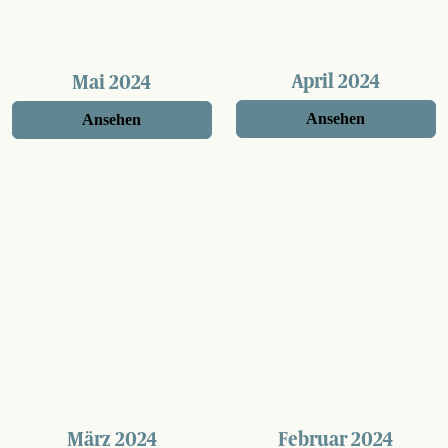
April 2024
Mai 2024
Ansehen
Ansehen
März 2024
Februar 2024