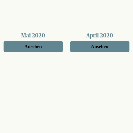
Mai 2020
April 2020
Ansehen
Ansehen