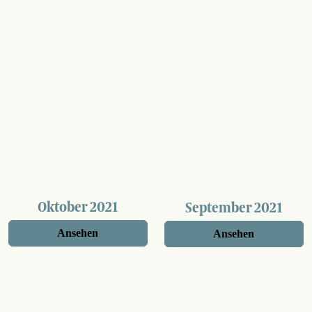
Oktober 2021
September 2021
Ansehen
Ansehen