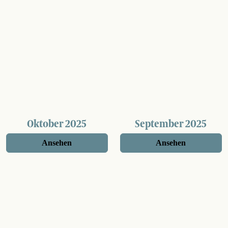
Oktober 2025
September 2025
Ansehen
Ansehen