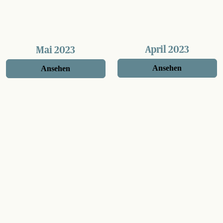
April 2023
Mai 2023
Ansehen
Ansehen