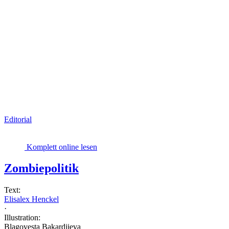
Editorial
Komplett online lesen
Zombiepolitik
Text:
Elisalex Henckel
·
Illustration:
Blagovesta Bakardjieva