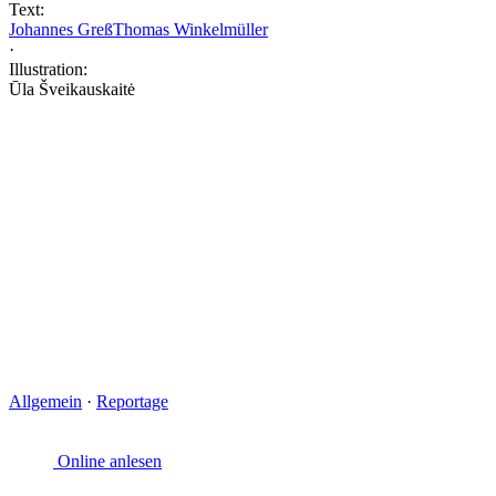
Text:
Johannes Greß
Thomas Winkelmüller
·
Illustration:
Ūla Šveikauskaitė
Allgemein
·
Reportage
Online anlesen