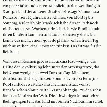
Erdnüssen darauf, eine Kühlbox mit Trinkwasserbeuteln,
ein paar Körbe und Kisten. Mit Blick auf den weitläufigen
Stadtpark auf der anderen Straßenseite sagt Mamounata
Konazoe: ›Seit 15 Jahren sitze ich hier, von Montag bis
Sonntag, außer ich bin krank. Ich habe diesen Park noch
nie betreten. Am Wochenende sehe ich, wie Familien mit
ihren Kindern kommen und dort spazieren gehen. Ich
kenne das nicht, einen »jour de plaisir«, einen freien Tag,
mich ausruhen, eine Limonade trinken. Das ist was für die
Reichen.‹
Von diesen Reichen gibt es in Burkina Faso wenige, die
Hälfte der Bevölkerung lebt unter der Armutsgrenze, das
heißt von weniger als zwei Euro pro Tag. Mit einem
durchschnittlichen Jahreseinkommen von 700 Euro pro
Kopf zählt der westafrikanische Binnenstaat – einst
französische Kolonie, seit 1960 unabhängig – zu den zehn
ärmsten Ländern der Welt. Die schwierigen klimatischen
Bedingungen teilt das Land mit seinen Nachbarn im Sahel,