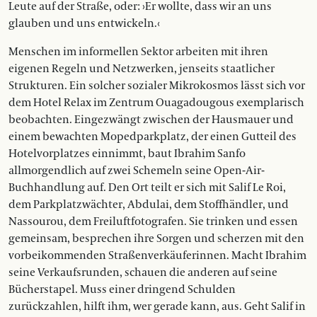
Leute auf der Straße, oder: ›Er wollte, dass wir an uns
glauben und uns entwickeln.‹
Menschen im informellen Sektor arbeiten mit ihren
eigenen Regeln und Netzwerken, jenseits staatlicher
Strukturen. Ein solcher sozialer Mikrokosmos lässt sich vor
dem Hotel Relax im Zentrum Ouagadougous exemplarisch
beobachten. Eingezwängt zwischen der Hausmauer und
einem bewachten Mopedparkplatz, der einen Gutteil des
Hotelvorplatzes einnimmt, baut Ibrahim Sanfo
allmorgendlich auf zwei Schemeln seine Open-Air-
Buchhandlung auf. Den Ort teilt er sich mit Salif Le Roi,
dem Parkplatzwächter, Abdulai, dem Stoffhändler, und
Nassourou, dem Freiluftfotografen. Sie trinken und essen
gemeinsam, besprechen ihre Sorgen und scherzen mit den
vorbeikommenden Straßenverkäuferinnen. Macht Ibrahim
seine Verkaufsrunden, schauen die anderen auf seine
Bücherstapel. Muss einer dringend Schulden
zurückzahlen, hilft ihm, wer gerade kann, aus. Geht Salif in