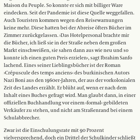
Maison du Peuple. So konnte er sich mit billiger Ware
eindecken. Seit der Pandemie ist diese Quelle weggefallen.
Auch Touristen kommen wegen den Reisewarnungen
keine mehr. Diese hatten bei der Abreise öfters Bücher im
Zimmer zurückgelassen. ›Das Hotelpersonal brachte mir
die Bücher, ich ließ sie in der Straße neben dem großen
Markt einschweißen, sie sahen dann aus wie neu und so
konnte ich einen guten Preis erzielen‹, sagt Ibrahim Sanfo
lachend. Eines seiner Lieblingsbücher ist der Roman
›Crépuscule des temps anciens‹ des burkinischen Autors
Nazi Boni aus den 1960er-Jahren, der aus der vorkolonialen
Zeit des Landes erzählt. Er blüht auf, wenn er nach dem
Inhalt eines Buches gefragt wird. Man glaubt dann, in einer
offiziellen Buchhandlung vor einem ›formal‹ gebildeten
Verkäufer zu stehen, und nicht am Straßenrand bei einem
Schulabbrecher.
Zwar ist die Einschulungsrate mit 90 Prozent
vielversprechend, doch ein Drittel der Schulkinder schließt