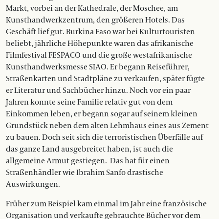
Markt, vorbei an der Kathedrale, der Moschee, am
Kunsthandwerkzentrum, den größeren Hotels. Das
Geschäft lief gut. Burkina Faso war bei Kulturtouristen
beliebt, jährliche Höhepunkte waren das afrikanische
Filmfestival FESPACO und die große westafrikanische
Kunsthandwerksmesse SIAO. Er begann Reiseführer,
Straßenkarten und Stadtpläne zu verkaufen, später fügte
er Literatur und Sachbücher hinzu. Noch vor ein paar
Jahren konnte seine Familie relativ gut von dem
Einkommen leben, er begann sogar auf seinem kleinen
Grundstück neben dem alten Lehmhaus eines aus Zement
zu bauen. Doch seit sich die terroristischen Überfälle auf
das ganze Land ausgebreitet haben, ist auch die
allgemeine Armut gestiegen.
Das hat für einen
Straßenhändler wie Ibrahim Sanfo drastische
Auswirkungen.
Früher zum Beispiel kam einmal im Jahr eine französische
Organisation und verkaufte gebrauchte Bücher vor dem