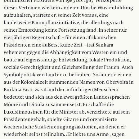
burkinischer Präsident von 1983 bis 1987, verkörperte
dieses Vertrauen wie kein anderer. Um die Wüstenbildung
aufzuhalten, startete er, seiner Zeit voraus, eine
landesweite Baumpflanzinitiative, die allerdings nach
seiner Ermordung keine Fortsetzung fand. In seiner nur
vierjährigen Regentschaft – für einen afrikanischen
Präsidenten eine äußerst kurze Zeit – trat Sankara
vehement gegen die Abhängigkeit vom Westen ein und
baute auf eigenständige Entwicklung, lokale Produktion,
soziale Gerechtigkeit und Gleichstellung der Frauen. Auch
Symbolpolitik verstand er zu betreiben. So änderte er den
aus der Kolonialzeit stammenden Namen von Obervolta in
Burkina Faso, was ›Land der aufrichtigen Menschen‹
bedeutet und sich aus den zwei größten Landessprachen
Mòoré und Dioula zusammensetzt. Er schaffte die
Luxuslimousinen für die Minister ab, verzichtete auf sein
Präsidentengehalt, spielte Gitarre und organisierte
wöchentliche Straßenreinigungsaktionen, an denen er
wiederholt selbst teilnahm. ›Er liebte uns Arme‹, sagen