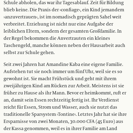
Schule abholen, das war ihr Tagesablauf. Zeit für Bildung
blieb keine. Die Praxis der ›confiage‹, ein Kind jemandem
›anzuvertrauen‹, ist im nomadisch geprägten Sahel weit
verbreitet. Erziehung ist nicht nur eine Aufgabe der
leiblichen Eltern, sondern der gesamten Großfamilie. In
der Regel bekommen die Anvertrauten ein kleines
Taschengeld, manche können neben der Hausarbeit auch
selbst zur Schule gehen.
Seit zwei Jahren hat Amandine Kaba eine eigene Familie.
Aufstehen tut sie noch immer um fünf Uhr, weil sie es so
gewohnt ist. Sie macht Frühstück und geht mit ihrem
zweijährigen Kind am Rücken zur Arbeit. Meistens ist sie
früher zu Hause als ihr Mann. Bevor er heimkommt, ruft er
an, damit sein Essen rechtzeitig fertig ist. Ihr Verdienst
reicht für Essen, Strom und Wasser, auch sie nutzt das
traditionelle Sparsystem ›Tontine‹. Letztes Jahr hat sie ihre
Ersparnisse von zwei Monaten, 30.000 CFA (45 Euro) aus
der Kassa genommen, weil es in ihrer Familie am Land