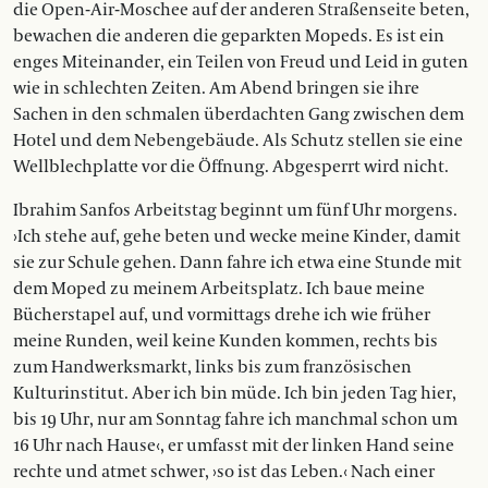
die Open-Air-Moschee auf der anderen Straßenseite beten,
bewachen die anderen die geparkten Mopeds. Es ist ein
enges Miteinander, ein Teilen von Freud und Leid in guten
wie in schlechten Zeiten. Am Abend bringen sie ihre
Sachen in den schmalen überdachten Gang zwischen dem
Hotel und dem Nebengebäude. Als Schutz stellen sie eine
Wellblechplatte vor die Öffnung. Abgesperrt wird nicht.
Ibrahim Sanfos Arbeitstag beginnt um fünf Uhr morgens.
›Ich stehe auf, gehe beten und wecke meine Kinder, damit
sie zur Schule gehen. Dann fahre ich etwa eine Stunde mit
dem Moped zu meinem Arbeitsplatz. Ich baue meine
Bücherstapel auf, und vormittags drehe ich wie früher
meine Runden, weil keine Kunden kommen, rechts bis
zum Handwerksmarkt, links bis zum französischen
Kulturinstitut. Aber ich bin müde. Ich bin jeden Tag hier,
bis 19 Uhr, nur am Sonntag fahre ich manchmal schon um
16 Uhr nach Hause‹, er umfasst mit der linken Hand seine
rechte und atmet schwer, ›so ist das Leben.‹ Nach einer