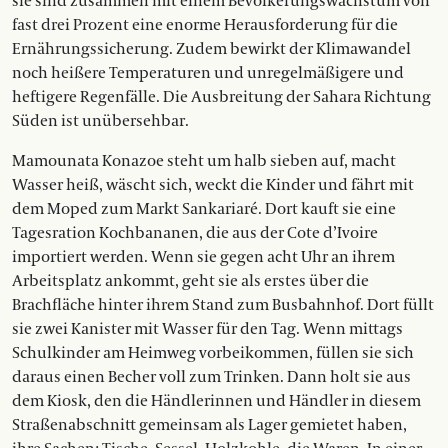
sie sind zusammen mit einem Bevölkerungswachstum von
fast drei Prozent eine enorme Herausforderung für die
Ernährungssicherung. Zudem bewirkt der Klimawandel
noch heißere Temperaturen und unregelmäßigere und
heftigere Regenfälle. Die Ausbreitung der Sahara Richtung
Süden ist unübersehbar.
Mamounata Konazoe steht um halb sieben auf, macht
Wasser heiß, wäscht sich, weckt die Kinder und fährt mit
dem Moped zum Markt Sankariaré. Dort kauft sie eine
Tagesration Kochbananen, die aus der Cote d’Ivoire
importiert werden. Wenn sie gegen acht Uhr an ihrem
Arbeitsplatz ankommt, geht sie als erstes über die
Brachfläche hinter ihrem Stand zum Busbahnhof. Dort füllt
sie zwei Kanister mit Wasser für den Tag. Wenn mittags
Schulkinder am Heimweg vorbeikommen, füllen sie sich
daraus einen Becher voll zum Trinken. Dann holt sie aus
dem Kiosk, den die Händlerinnen und Händler in diesem
Straßenabschnitt gemeinsam als Lager gemietet haben,