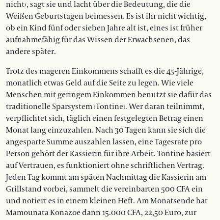
nicht‹, sagt sie und lacht über die Bedeutung, die die
Weißen Geburtstagen beimessen. Es ist ihr nicht wichtig,
ob ein Kind fünf oder sieben Jahre alt ist, eines ist früher
aufnahmefähig für das Wissen der Erwachsenen, das
andere später.
Trotz des mageren Einkommens schafft es die 45-Jährige,
monatlich etwas Geld auf die Seite zu legen. Wie viele
Menschen mit geringem Einkommen benutzt sie dafür das
traditionelle Sparsystem ›Tontine‹. Wer daran teilnimmt,
verpflichtet sich, täglich einen festgelegten Betrag einen
Monat lang einzuzahlen. Nach 30 Tagen kann sie sich die
angesparte Summe auszahlen lassen, eine Tagesrate pro
Person gehört der Kassierin für ihre Arbeit. Tontine basiert
auf Vertrauen, es funktioniert ohne schriftlichen Vertrag.
Jeden Tag kommt am späten Nachmittag die Kassierin am
Grillstand vorbei, sammelt die vereinbarten 500 CFA ein
und notiert es in einem kleinen Heft. Am Monatsende hat
Mamounata Konazoe dann 15.000 CFA, 22,50 Euro, zur