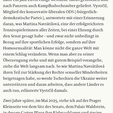
nach Panzern auch Kampfhubschrauber geliefert. Vystrčil,
Mitglied der konservativ-liberalen ODS (›bürgerlich-
demokratische Partei‹), antwortete mit einer Erinnerung
daran, was Martina Navrátilová, eine der erfolgreichsten
Tennisspielerinnen aller Zeiten, bei einer Ehrung durch
den Senat gesagt habe – und zwar nicht unbedingt in
Bezug auf ihre sportlichen Erfolge, sondern auf ihre
Homosexualität: Man könne nicht die ganze Welt mit
einem Schlag verändern. Wenn man aber zu seiner
Überzeugung stehe und mit gutem Beispiel vorangehe,
ziehe die Welt langsam nach. So wie Martina Navrátilová
ihren Teil zur Stärkung der Rechte sexueller Minderheiten
beigetragen habe, so werde Tschechien die Ukraine weiter
unterstützen und daran arbeiten, dass andere Länder es
auch tun, erläuterte Vystrčil damals.
Zwei Jahre später, im Mai 2025, stehe ich auf der Prager
Kleinseite vor dem Sitz des Senats, dem Palais Waldstein,
in dessen Garten Pfaue ihre Räder schlagen und riesige