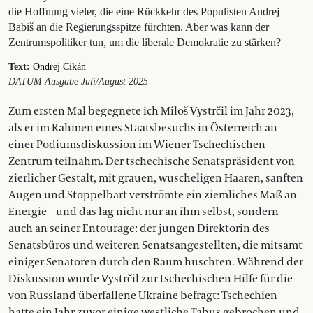
die Hoffnung vieler, die eine Rückkehr des Populisten Andrej
Babiš an die Regierungsspitze fürchten. Aber was kann der
Zentrumspolitiker tun, um die liberale Demokratie zu stärken?
Text:
Ondrej Cikán
DATUM Ausgabe Juli/August 2025
Zum ersten Mal begegnete ich Miloš Vystrčil im Jahr 2023,
als er im Rahmen eines Staatsbesuchs in Österreich an
einer Podiumsdiskussion im Wiener Tschechischen
Zentrum teilnahm. Der tschechische Senatspräsident von
zierlicher Gestalt, mit grauen, wuscheligen Haaren, sanften
Augen und Stoppelbart verströmte ein ziemliches Maß an
Energie – und das lag nicht nur an ihm selbst, sondern
auch an seiner Entourage: der jungen Direktorin des
Senatsbüros und weiteren Senatsangestellten, die mitsamt
einiger Senatoren durch den Raum huschten. Während der
Diskussion wurde Vystrčil zur tschechischen Hilfe für die
von Russland überfallene Ukraine befragt: Tschechien
hatte ein Jahr zuvor einige westliche Tabus gebrochen und