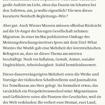
große Auftritt im Licht, oben das Dasein im Schatten bei
den Toiletten, um, ja wofür eigentlich? Für wen dieses
kuratierte Notdurft-Begleitungs-›Wir‹?
Aber gut. Auch Wiener Museen müssen offenbar Rücksicht
auf die Ur-Angst der hiesigen Gesellschaft nehmen:
Migration. In einer im Mai publizierten Umfrage des
Meinungsforschungsinstituts Ipsos mit dem Titel ›What
Worries the World‹ gab eine Mehrheit der österreichischen
Befragten an, dass sie dieses Thema am meisten
beschäftigt. Noch vor Inflation, Gewalt, Armut, sozialer
Ungleichheit, Arbeitslosigkeit. Stabil bemitleidenswert.
Dieser dauerverängstigten Mehrheit seien die Werke und
Vorträge der türkischen Schriftstellerin und Journalistin
Ece Temelkuran ans Herz gelegt. Sie formuliert etwas, das
tatsächlich ein Perspektivenwechsel wäre: Migrantinnen
und Geflüchtete seien ›die Pioniere der Geschichte, weil sie
der Welt verkünden: Ihr verliert eure Heimat, euer Land,