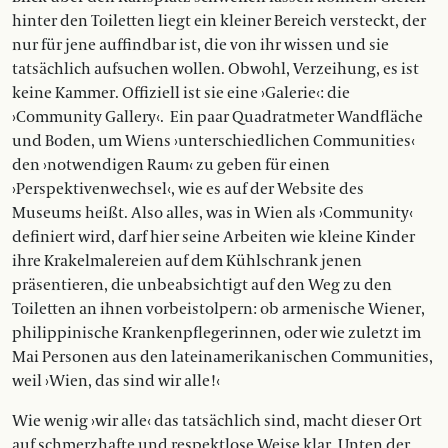
hinter den Toiletten liegt ein kleiner Bereich versteckt, der
nur für jene auffindbar ist, die von ihr wissen und sie
tatsächlich aufsuchen wollen. Obwohl, Ver­zeihung, es ist
keine Kammer. Offiziell ist sie eine ›Galerie‹: die
›Community Gallery‹. Ein paar Quadratmeter Wandfläche
und Boden, um Wiens ›unterschiedlichen Communities‹
den ›notwendigen Raum‹ zu geben für einen
›Perspektivenwechsel‹, wie es auf der Website des
Museums heißt. Also alles, was in Wien als ›Community‹
definiert wird, darf hier seine Arbeiten wie kleine Kinder
ihre Krakelmalereien auf dem Kühlschrank jenen
präsentieren, die unbeabsichtigt auf den Weg zu den
Toiletten an ihnen vorbeistolpern: ob armenische Wiener,
philippinische Krankenpflegerinnen, oder wie zuletzt im
Mai Personen aus den lateinamerikanischen Communities,
weil ›Wien, das sind wir alle!‹
Wie wenig ›wir alle‹ das tatsächlich sind, macht dieser Ort
auf schmerzhafte und respektlose Weise klar. Unten der