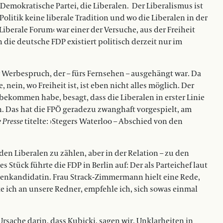
Demokratische Partei, die Liberalen. Der Liberalismus ist
olitik keine liberale Tradition und wo die Liberalen in der
iberale Forum‹ war einer der Versuche, aus der Freiheit
 die deutsche FDP existiert politisch derzeit nur im
 Werbespruch, der – fürs Fernsehen – ausgehängt war. Da
fe, nein, wo Freiheit ist, ist eben nicht alles möglich. Der
ekommen habe, besagt, dass die Liberalen in erster Linie
n. Das hat die FPÖ geradezu zwanghaft vorgespielt, am
 Presse
titelte: ›Stegers Waterloo – Abschied von den
 den Liberalen zu zählen, aber in der Relation – zu den
s Stück führte die FDP in Berlin auf: Der als Parteichef laut
enkandidatin. Frau Strack-Zimmermann hielt eine Rede,
ke ich an unsere Redner, empfehle ich, sich sowas einmal
rsache darin, dass Kubicki, sagen wir, Unklarheiten in