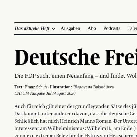
Das aktuelle Heft
Ausgaben
Abo
Podcasts
Tale
Deutsche Fre
Die FDP sucht einen Neuanfang – und findet Wol
·
Text:
Franz Schuh
Illustration:
Blagovesta Bakardjieva
DATUM Ausgabe Juli/August 2026
Auch für mich gilt einer der grundlegenden Sätze des j
Das kommt unter anderem davon, dass die deutsche Geschi
Schließlich hat mich Heinrich Manns Roman ›Der Unter
Interessent am Wilhelminismus: Wilhelm II., am Ende (un
geradezu extremer Beleg für die Hybris von Herrschern