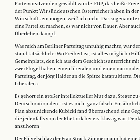
Parteivorsitzenden gewählt wurde. FDP, das heißt: Freie 
der Punkt: Wir süddeutschen Österreicher haben in der P
Wirtschaft sein mögen, weiß ich nicht. Das sogenannte ›L
eine Partei zu machen, es war nicht von Dauer. Aber auch
Überlebenskampf.
Was mich am Berliner Parteitag unruhig machte, war der
stand tatsächlich: ›Wo Freiheit ist, ist alles möglich.‹ Hil
Gemeinplatz, den ich aus dem Geschichtsunterricht mitb
zwei Flügel haben: einen liberalen und einen nationale
Parteitag, der Jörg Haider an die Spitze katapultierte.
Die
Liberalen.‹
Es gehört ein großer intellektueller Mut dazu, Steger zu
Deutschnationalen – ist es nicht ganz falsch. Ein ähnliche
Plan abzunickende Kubicki fand überraschend eine Geg
die jedenfalls von der Rhetorik her erstklassig war. Den
anzuhören.
Der Flügelschlag der Frau Strack-Zimmermann hat eine U