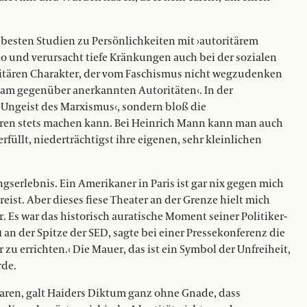
 besten Studien zu Persönlichkeiten mit ›autoritärem
 und verursacht tiefe Kränkungen auch bei der sozialen
ritären Charakter, der vom Faschismus nicht wegzudenken
rsam gegenüber anerkannten Autoritäten‹. In der
›Ungeist des Marxismus‹, sondern bloß die
eren stets machen kann. Bei Heinrich Mann kann man auch
rfüllt, niederträchtigst ihre eigenen, sehr kleinlichen
ngserlebnis. Ein Amerikaner in Paris ist gar nix gegen mich
reist. Aber dieses fiese Theater an der Grenze hielt mich
. Es war das historisch auratische Moment seiner Politiker-
 an der Spitze der SED, sagte bei einer Pressekonferenz die
u errichten.‹ Die Mauer, das ist ein Symbol der Unfreiheit,
rde.
 waren, galt Haiders Diktum ganz ohne Gnade, dass