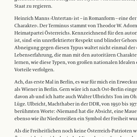
Staat zu regieren.
Heinrich Manns ›Untertan‹ ist – in Romanform – eine der
Charakter‹. Der Terminus stammt von Theodor W. Adorno
Heimatpartei Österreichs. Kennzeichnend für den auto
ist, sind ›ein unreflektierter Respekt und blinder Geho
Abneigung gegen diesen Typus waltet nicht einmal der 
Lebenserfahrung, die man mit den autoritären Charakt
lernen, wie diese Typen, von großen nationalen Idealen e
Vorteile verfolgen.
Ach, das erste Mal in Berlin, es war für mich ein Erwecku
als Wiener in Berlin. Gern wäre ich nach Ost-Berlin einge
davon ab und ich hatte auch Walter ­Ulbrichts Ton im Ohr
Lüge. Ulbricht, Machthaber in der DDR, von 1950 bis 1971
berühmten Worte: ›Niemand hat die Absicht, eine Mauer z
ebenso wie ihr Niederreißen ein Symbol der Freiheit wu
Als die Freiheitlichen noch keine Österreich-Patrioten