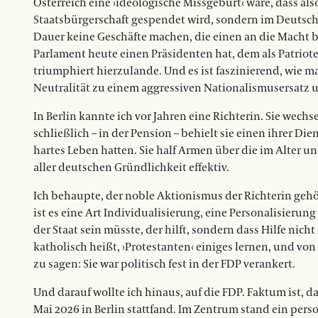
Österreich eine ›ideologische Missgeburt‹ wäre, dass als
Staatsbürgerschaft gespendet wird, sondern im Deutsch
Dauer keine Geschäfte machen, die einen an die Macht b
Parlament heute einen Präsidenten hat, dem als Patriote
triumphiert hierzulande. Und es ist faszinierend, wie 
Neutralität zu einem aggressiven Nationalismusersatz 
In Berlin kannte ich vor Jahren eine Richterin. Sie wech
schließlich – in der Pension – behielt sie einen ihrer Die
hartes Leben hatten. Sie half Armen über die im Alter 
aller deutschen Gründlichkeit effektiv.
Ich behaupte, der noble Aktionismus der Richterin gehör
ist es eine Art Individualisierung, eine Personalisierung 
der Staat sein müsste, der hilft, sondern dass Hilfe nich
katholisch heißt, ›Protestanten‹ einiges lernen, und von
zu sagen: Sie war politisch fest in der FDP verankert.
Und darauf wollte ich hinaus, auf die FDP. Faktum ist, d
Mai 2026 in Berlin stattfand. Im Zentrum stand ein per