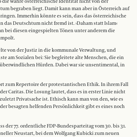
o die wahre österreichische Identität nicht von der
tum begraben liegt. Damit kann man aber in Österreich auf
ringen. Immerhin könnte es sein, dass das österreichische
n das Deutschtum nicht fremd ist. ›Daham statt Islam‹
man bei diesen eingespielten Tönen unter anderem die
umpolt.
selte von der Justiz in die kommunale Verwaltung, und
nste am Sozialen bei: Sie begleitete alte Menschen, die ein
unüberwindlichen Hürden. Dabei war sie unsentimental, in
t zum Repertoire der protestantischen Ethik. In ihrem Fall
der Caritas. Die Losung lautet, dass es in erster Linie nicht
t zuletzt Privatsache ist. Ethisch kann man von den, wie es
 der besagten helfenden Persönlichkeit gibt es eines noch
ass der 77. ordentliche FDP-Bundesparteitag vom 30. bis 31.
soneller Neustart, bei dem Wolfgang Kubicki zum neuen