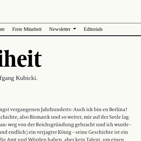
nte
Freie Mitarbeit
Newsletter
Editorials
iheit
fgang Kubicki.
üngst vergangenen Jahrhunderts: Auch ick bin en Berlina!
chte, also Bismarck und so weiter, mir auf der Seele lag.
tan‹ weg von der Reichsgründung gebracht und ich wurde ­
d endlich) ein verjagter König – seine Geschichte ist ein
, die Amt und Würden haben, aber kein Talent, um einen