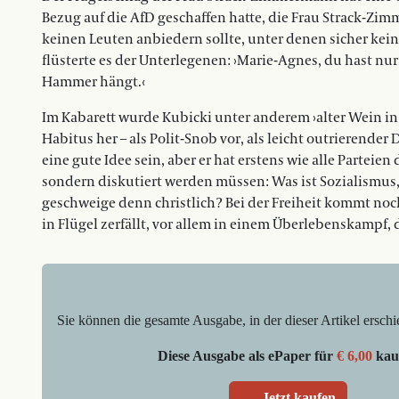
Bezug auf die AfD geschaffen hatte, die Frau Strack-Zi
keinen Leuten anbiedern sollte, unter denen sicher kein
flüsterte es der Unterlegenen: ›Marie-Agnes, du hast nur
Hammer hängt.‹
Im Kabarett wurde Kubicki unter anderem ›alter Wein in
Habitus her – als Polit-Snob vor, als leicht outrierende
eine gute Idee sein, aber er hat erstens wie alle Parteie
sondern diskutiert werden müssen: Was ist Sozialismus, 
geschweige denn christlich? Bei der Freiheit kommt noch 
in Flügel zerfällt, vor allem in einem Überlebenskampf, d
Sie können die gesamte Ausgabe, in der dieser Artikel erschi
Diese Ausgabe als ePaper für
€ 6,00
kau
Jetzt kaufen