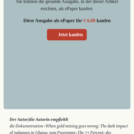
Sie können die gesamte Ausgabe, in der dieser Artikel
erschien, als ePaper kaufen:
Diese Ausgabe als ePaper für
€ 6,00
kaufen
Jetzt kaufen
Der Autor/die Autorin empfiehlt
die Dokumentation ›When gold ­mining goes wrong: The dark impact
of galamsey in Ghana‹ vom ­Programm ›The 77 Percent‹ des