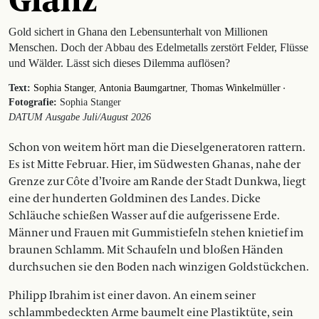
Gold sichert in Ghana den Lebensunterhalt von Millionen
Menschen. Doch der Abbau des Edelmetalls zerstört Felder, Flüsse
und Wälder. Lässt sich dieses Dilemma auflösen?
·
Text:
Sophia Stanger
Antonia Baumgartner
Thomas Winkelmüller
Fotografie:
Sophia Stanger
DATUM Ausgabe Juli/August 2026
Schon von weitem hört man die Dieselgeneratoren rattern.
Es ist Mitte Februar. Hier, im Südwesten Ghanas, nahe der
Grenze zur Côte d’Ivoire am Rande der Stadt Dunkwa, liegt
eine der hunderten Goldminen des Landes. Dicke
Schläuche schießen Wasser auf die aufgerissene Erde.
Männer und Frauen mit Gummistiefeln stehen knietief im
braunen Schlamm. Mit Schaufeln und bloßen Händen
durchsuchen sie den Boden nach winzigen Goldstückchen.
Philipp Ibrahim ist einer davon. An einem seiner
schlammbedeckten Arme baumelt eine Plastiktüte, sein