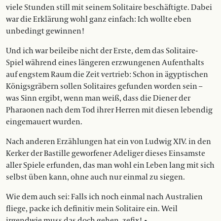
viele Stunden still mit seinem Solitaire beschäftigte. Dabei
war die Erklärung wohl ganz einfach: Ich wollte eben
unbedingt gewinnen!
Und ich war beileibe nicht der Erste, dem das Solitaire-
Spiel während eines längeren erzwungenen Aufenthalts
auf engstem Raum die Zeit vertrieb: Schon in ägyptischen
Königsgräbern sollen Solitaires gefunden worden sein –
was Sinn ergibt, wenn man weiß, dass die Diener der
Pharaonen nach dem Tod ihrer Herren mit diesen lebendig
eingemauert wurden.
Nach anderen Erzählungen hat ein von Ludwig XIV. in den
Kerker der Bastille geworfener Adeliger dieses Einsamste
aller Spiele erfunden, das man wohl ein Leben lang mit sich
selbst üben kann, ohne auch nur einmal zu siegen.
Wie dem auch sei: Falls ich noch einmal nach Australien
fliege, packe ich definitiv mein Solitaire ein. Weil
irgendwie muss das doch gehen, zefix! •