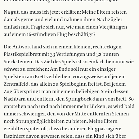
Na gut, das muss ich jetzt erklären: Meine Eltern reisten
damals gerne und viel und nahmen ihren Nachzügler
einfach mit. Fragte sich nur, wie man einen Vierjährigen
auf einem 16-stündigen Flug beschäftigt?
Die Antwort fand sich in einem kleinen, rechteckigen
Plastikspielbrett mit 33 Vertiefungen und 32 bunten
Stecksteinen. Das Ziel des Spiels ist so einfach benannt wie
schwer zu erreichen: Am Ende soll nur ein einziger
Spielstein am Brett verbleiben, vorzugsweise auf jenem
Zentralfeld, das allein zu Spielbeginn frei ist. Bei jedem
Zug überspringt man mit einem beliebigen Stein dessen
Nachbarn und entfernt den Springbock dann vom Brett. So
entstehen nach und nach immer mehr Lücken, es wird bald
immer schwieriger, den von der Mitte entfernten Steinen
noch Sprungmöglichkeiten zu bieten. Meine Eltern
erzählten später oft, dass die anderen Flugpassagiere
fasziniert davon gewesen seien, dass ein Kind sich über