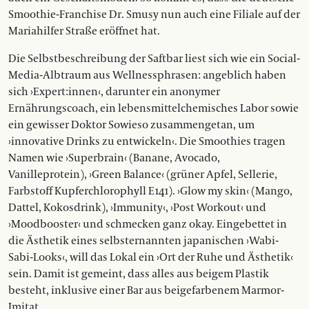
Smoothie-Franchise Dr. Smusy nun auch eine Filiale auf der
Mariahilfer Straße eröffnet hat.
Die Selbstbeschreibung der Saftbar liest sich wie ein Social-
Media-Albtraum aus Wellnessphrasen: angeblich haben
sich ›Expert:innen‹, darunter ein anonymer
Ernährungscoach, ein lebensmittelchemisches Labor sowie
ein gewisser Doktor Sowieso zusammengetan, um
›innovative Drinks zu entwickeln‹. Die Smoothies tragen
Namen wie ›Superbrain‹ (Banane, Avocado,
Vanilleprotein), ›Green Balance‹ (grüner Apfel, Sellerie,
Farbstoff Kupferchlorophyll E141). ›Glow my skin‹ (Mango,
Dattel, Kokosdrink), ›Immunity‹, ›Post Workout‹ und
›Moodbooster‹ und schmecken ganz okay. Eingebettet in
die Ästhetik eines selbst­ernannten japanischen ›Wabi-
Sabi-Looks‹, will das Lokal ein ›Ort der Ruhe und Ästhetik‹
sein. Damit ist gemeint, dass alles aus beigem Plastik
besteht, inklusive einer Bar aus beigefarbenem Marmor-
Imitat.