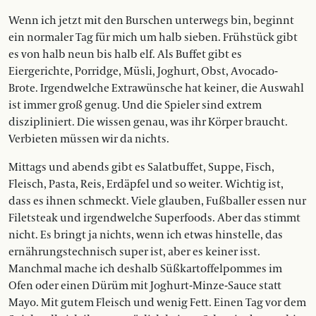
Wenn ich jetzt mit den Burschen unterwegs bin, beginnt
ein normaler Tag für mich um halb sieben. Frühstück gibt
es von halb neun bis halb elf. Als Buffet gibt es
Eiergerichte, Porridge, Müsli, Joghurt, Obst, Avocado-
Brote.­ Irgendwelche Extrawünsche hat keiner, die Auswahl
ist immer groß genug. Und die Spieler sind extrem
diszipliniert. Die wissen genau, was ihr Körper braucht.
Verbieten müssen wir da nichts.
Mittags und abends gibt es ­Salatbuffet, Suppe, Fisch,
Fleisch, Pasta, Reis, Erdäpfel und so weiter. Wichtig ist,
dass es ihnen schmeckt. Viele glauben, Fu­ß­baller essen nur
Filetsteak und irgendwelche Superfoods. Aber das stimmt
nicht. Es bringt ja nichts, wenn ich etwas hinstelle, das
ernährungstechnisch super ist, aber es keiner isst.
Manchmal mache ich deshalb Süßkartoffelpommes im
Ofen oder einen Dürüm mit ­Joghurt-Minze-Sauce statt
Mayo. Mit gutem Fleisch und wenig Fett. Einen Tag vor dem