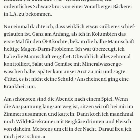
ordentliches Schwarzbrot von einer­ ­Vorarlberger Bäckerei
in L.A. zu bekommen.
Nur einmal dachte ich, dass wirklich etwas Gröberes schief­
gelaufen ist. Ganz am Anfang, als ich in Kolumbien das
erste Mal für den ÖFB kochte, bekam die halbe Mannschaft
heftige Magen-Darm-Probleme. Ich war überzeugt, ich
habe die Mannschaft vergiftet. Obwohl ich alles­ zehnmal
kontrolliert, Salat und Gemüse mit Mineralwasser ge­
waschen habe. Später kam unser Arzt zu mir und sagte:
›Fritzi, es ist nicht deine Schuld.‹ Anscheinend ging eine
Krankheit um.
Am schönsten sind die Abende nach einem Spiel. Wenn
die ­Anspannung langsam weg ist, ­sitzen wir oft bei mir im
Zimmer zusammen und karteln. Dann koch ich manchmal
noch Wild-Käsekrainer mit Bergkäse drinnen und Fleisch
von daheim. Meistens um elf in der Nacht. Darauf freu ich
mich jetzt schon. •