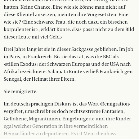
hatten. Keine Chance. Eine wie sie könne man nicht auf
diese Klientel ansetzen, meinten ihre Vorgesetzten. Eine
wie sie? ›Eine schwarze Frau, die noch dazu ein bisschen
korpulenter ist‹, erklärt Konte. ›Das passt nicht zu dem Bild
dieser Leute mit viel Geld.‹
Drei Jahre lang ist sie in dieser Sackgasse geblieben. Im Job,
in Paris, in Frankreich. Bis sie das tat, was die BBC als
›stillen Exodus‹ der Schwarzen Europas und der USA nach
Afrika bezeichnete. Salamata Konte verließ Frankreich gen
Senegal, der Heimat ihrer Eltern.
Sie remigrierte.
Im deutschsprachigen Diskurs ist das Wort ›Remigration‹
vergiftet, umschreibt es doch rechtsextreme Fantasien,
Geflohene, Migrantinnen, Eingebürgerte und ihre Kinder
egal welcher Generation in ihre vermeintlichen
Heimatländer zu deportieren. Es ist Menschenhass,