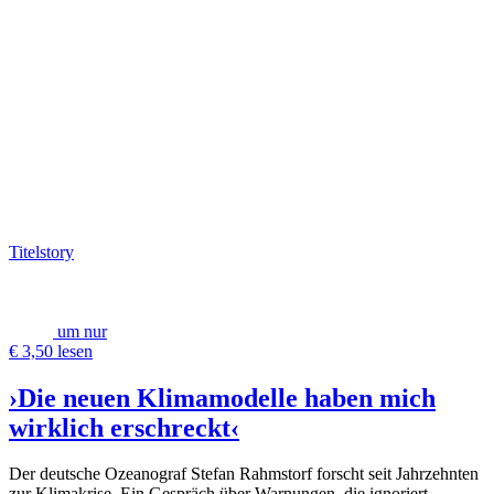
Titelstory
um nur
€ 3,50 lesen
›Die neuen Klimamodelle haben mich
wirklich erschreckt‹
Der deutsche Ozeanograf Stefan Rahmstorf forscht seit Jahrzehnten
zur Klimakrise. Ein Gespräch über Warnungen, die ignoriert