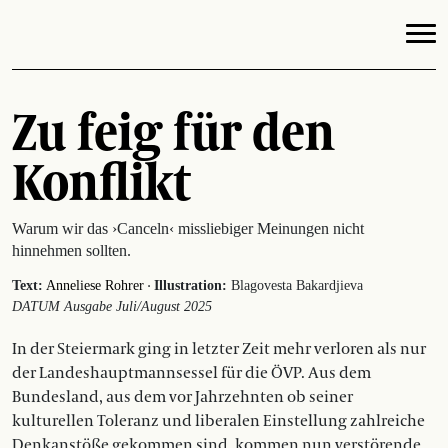
Zu feig für den
Konflikt
Warum wir das ›Canceln‹ missliebiger Meinungen nicht
hinnehmen sollten.
·
Text:
Anneliese Rohrer
Illustration:
Blagovesta Bakardjieva
DATUM Ausgabe Juli/August 2025
In der Steiermark ging in letzter Zeit mehr verloren als nur
der Landeshauptmannsessel für die ÖVP. Aus dem
Bundesland, aus dem vor Jahrzehnten ob seiner
kulturellen Toleranz und liberalen Einstellung zahlreiche
Denkanstöße gekommen sind, kommen nun verstörende