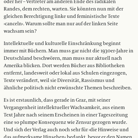
oder her – Vertreter am anderen Ende des radikalen
Randes, dem rechten, warten. Sie könnten nun mit der
gleichen Berechtigung linke und feministische Texte
›canceln‹. Warum sollte man nur auf der linken Seite
wachsam sein?
Intellektuelle und kulturelle Einschränkung beginnt
immer mit Büchern. Man muss gar nicht die 1930er-Jahre in
Deutschland beschwören, man muss nur aktuell nach
Amerika blicken. Dort werden Bücher aus Bibliotheken
entfernt, landesweit oder lokal aus Schulen eingezogen,
Texte verändert, weil sie Diversität, Rassismus und
ähnliche politisch nicht erwünschte Themen beschreiben.
Es ist erstaunlich, dass gerade in Graz, mit seiner
Vergangenheit intellektueller Wachsamkeit, aus einem
Text Jahre nach seinem Erscheinen in einer Tageszeitung
eine so plumpe Konsequenz wie Zensur gezogen wurde.
Und sich der Verlag auch noch sehr für ›die Hinweise und
das aufmerksame Hinsehen‹ bedankt, bevor er den Namen