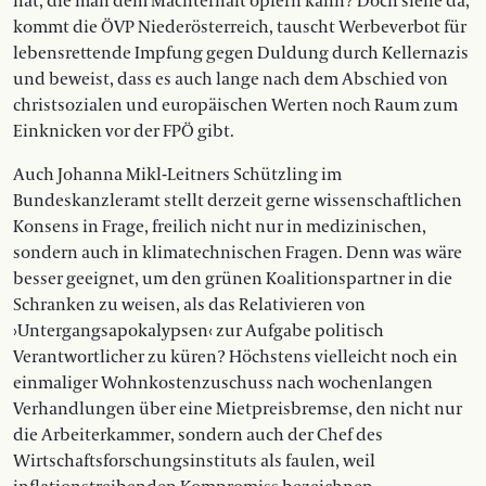
hat, die man dem Machterhalt opfern kann? Doch siehe da,
kommt die ÖVP Niederösterreich, tauscht Werbeverbot für
lebensrettende Impfung gegen Duldung durch Kellernazis
und beweist, dass es auch lange nach dem Abschied von
christsozialen und europäischen Werten noch Raum zum
Einknicken vor der FPÖ gibt.
Auch Johanna Mikl-Leitners Schützling im
Bundeskanzleramt stellt derzeit gerne wissenschaftlichen
Konsens in Frage, freilich nicht nur in medizinischen,
sondern auch in klimatechnischen Fragen. Denn was wäre
besser geeignet, um den grünen Koalitionspartner in die
Schranken zu weisen, als das Relativieren von
›Untergangsapokalypsen‹ zur Aufgabe politisch
Verantwortlicher zu küren? Höchstens vielleicht noch ein
einmaliger Wohnkostenzuschuss nach wochenlangen
Verhandlungen über eine Mietpreisbremse, den nicht nur
die Arbeiterkammer, sondern auch der Chef des
Wirtschaftsforschungsinstituts als faulen, weil