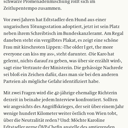
schwarze Promenadenmischung rollt sich im
Zeitlupentempo zusammen.
Vor zwei Jahren hat Edtstadler den Hund aus einer
ungarischen Tötungsstation adoptiert, jetzt ist sein Platz
neben ihrem Schreibtisch im Bundeskanzleramt. Am Regal
daneben steht ein vergilbtes Plakat, es zeigt eine schöne
Frau mit kirschroten Lippen: ›The older I get, the more
everyone can kiss my ass‹, steht darunter. ›Die Karo hat
gelernt, nichts darauf zu geben, was über sie erzählt wird‹,
sagt eine Vertraute der Ministerin. Die gehässige Nachrede
sei bloß ein Zeichen dafür, dass man sie bei den anderen
Parteien als mögliche Gefahr identifiziert habe.
Mit zwei Fragen wird die 42-jährige ehemalige Richterin
derzeit in beinahe jedem Interview konfrontiert. Sollten
wir angesichts des Angriffskrieges, der seit über einem Jahr
wenige hundert ­Kilometer weiter östlich von Wien tobt,
über die Neutralität reden? Und: Möchte Karoline
Edtstadler gerne ÖVP-Chefin anstelle des amtierenden