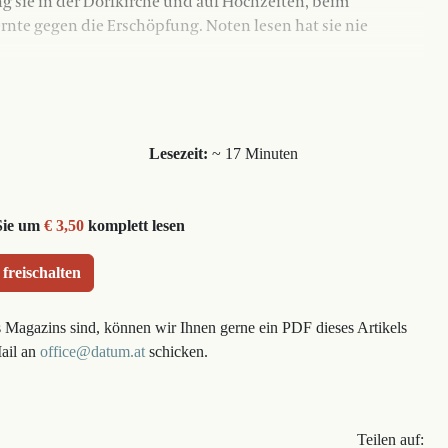
ng sie in der Dorfkirche und auf Hochzeiten, beim
nte gegen die Erschöpfung. Noten lesen hat sie nie
Lesezeit:
~ 17 Minuten
Sie um
€ 3,50
komplett lesen
 freischalten
s Magazins sind, können wir Ihnen gerne ein PDF dieses Artikels
Mail an
office@datum.at
schicken.
Teilen auf: