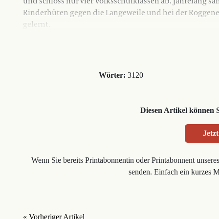
und schloss nur vier Volksschulklassen ab. Jahrelang sa
Rinderhüten gegen die Langeweile und bei der Roggener
gelernt.
Wörter:
3120
Diesen Artikel können 
Jetzt
Wenn Sie bereits Printabonnentin oder Printabonnent unsere
senden. Einfach ein kurzes 
« Vorheriger Artikel