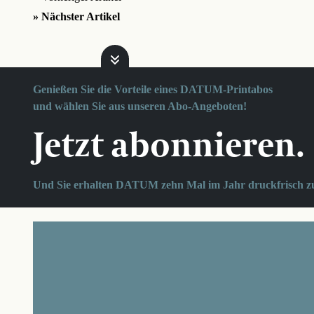
» Nächster Artikel
Genießen Sie die Vorteile eines DATUM-Printabos
und wählen Sie aus unseren Abo-Angeboten!
Jetzt abonnieren.
Und Sie erhalten DATUM zehn Mal im Jahr druckfrisch z