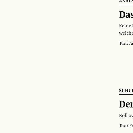
ANAL
Das
Keine 
welche
Text:
An
SCHU
Der
Roll o
Text:
F