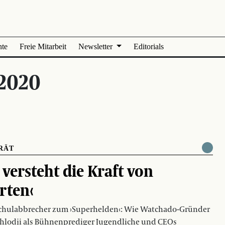
nte
Freie Mitarbeit
Newsletter
Editorials
2020
RÄT
i versteht die Kraft von
rten‹
chulabbrecher zum ›Superhelden‹: Wie Watchado-Gründer
hlodji als Bühnenprediger Jugendliche und CEOs