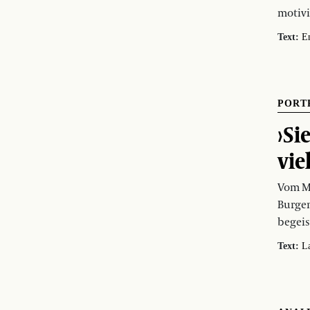
motivi
Text:
E
PORT
›Si
vie
Vom Mo
Burgen
begeis
Text:
La