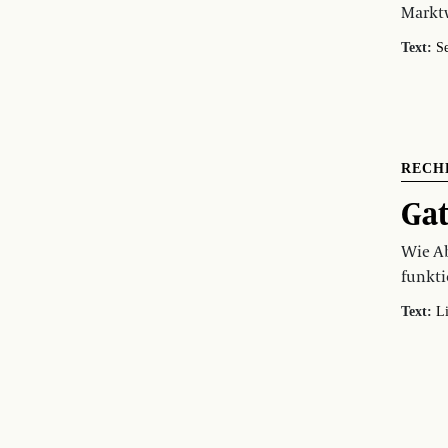
Marktw
Text:
S
RECH
Gat
Wie A
funkti
Text:
Li