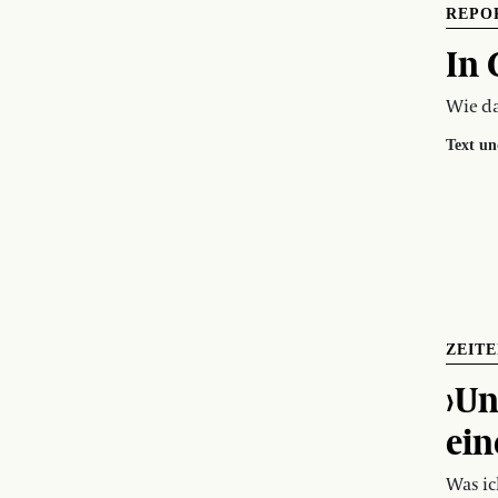
REPO
In 
Wie da
Text un
ZEIT
›Un
ein
Was i