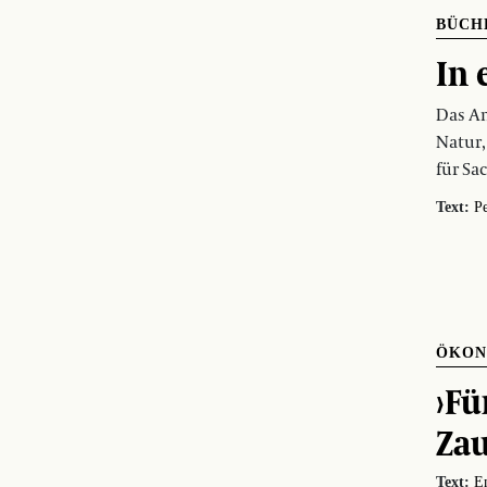
BÜCH
In 
Das An
Natur,
für Sa
Text:
Pe
ÖKON
›Fü
Za
Text:
E