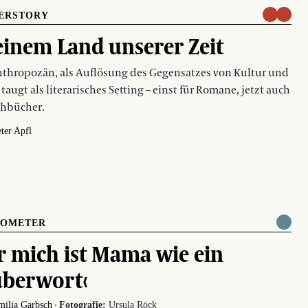
ERSTORY
einem Land unserer Zeit
thropozän, als Auflösung des Gegensatzes von Kultur und
 taugt als literarisches Setting – einst für Romane, jetzt auch
chbücher.
ter Apfl
OMETER
r mich ist Mama wie ein
uberwort‹
·
milia Garbsch
Fotografie:
Ursula Röck