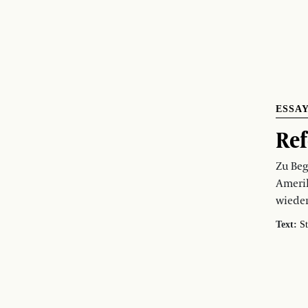
ESSA
Ref
Zu Beg
Ameri
wieder
Text:
St