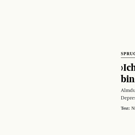
SPRU
›Ic
bin
Almdud
Depres
Text:
N