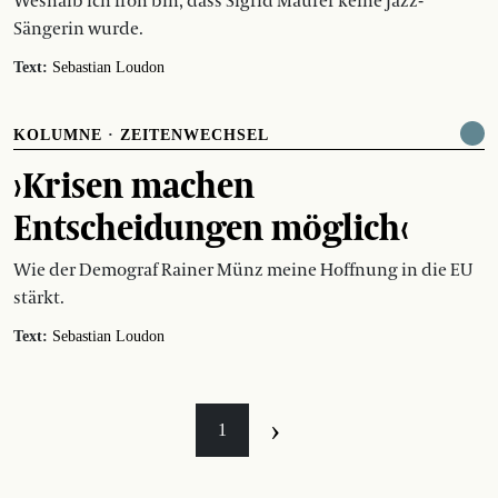
Weshalb ich froh bin, dass Sigrid Maurer keine Jazz-
Sängerin wurde.
Text:
Sebastian Loudon
KOLUMNE
·
ZEITENWECHSEL
›Krisen machen
Entscheidungen möglich‹
Wie der Demograf Rainer Münz meine Hoffnung in die EU
stärkt.
Text:
Sebastian Loudon
›
1