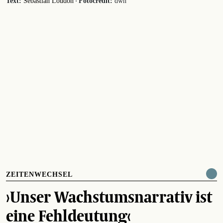
·
Text:
Sebastian Loudon
Fotocredit:
dwh
ZEITENWECHSEL
›Unser Wachstumsnarrativ ist
eine Fehldeutung‹