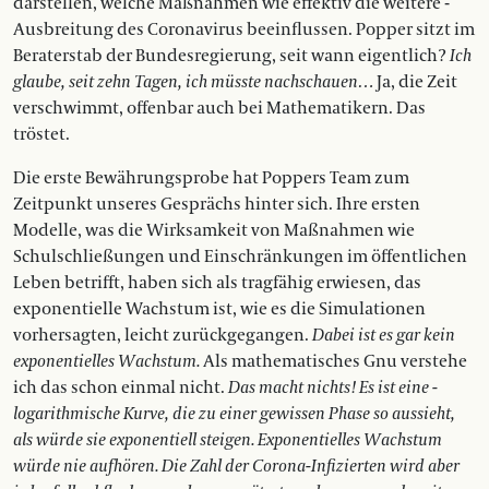
darstellen, welche Maßnahmen wie effektiv die weitere ­
Ausbreitung des Coronavirus beeinflussen. Popper sitzt im
Beraterstab der Bundesregierung, seit wann eigentlich?
Ich
glaube, seit zehn Tagen, ich müsste nachschauen…
Ja, die Zeit
verschwimmt, offenbar auch bei Mathematikern. Das
tröstet.
Die erste Bewährungsprobe hat Poppers Team zum
Zeitpunkt unseres Gesprächs hinter sich. Ihre ­ersten
Modelle, was die Wirksamkeit von Maßnahmen wie
Schulschließungen und Einschränkungen im öffent­lichen
Leben betrifft, haben sich als tragfähig erwiesen, das
exponentielle Wachstum ist, wie es die Simulationen
vorher­sagten, leicht zurückgegangen.
Dabei ist es gar kein
exponen­tielles Wachstum.
Als mathematisches Gnu verstehe
ich das schon einmal nicht.
Das macht nichts! Es ist eine ­
logarithmische Kurve, die zu einer ge­wissen Phase so aussieht,
als würde sie exponentiell steigen. Ex­ponentielles Wachstum
würde nie auf­hören. Die Zahl der Corona-Infizierten wird aber