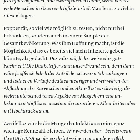
jedenfalls abflachen, und zwar spätestens dann, wenn bereits
viele Menschen in Österreich infiziert sind.
Man lernt so viel in
diesen Tagen.
Popper rät, so viel wie möglich zu testen, nicht nur bei
Erkrankten, sondern auch in einem Sample der
Gesamtbevölkerung. Was ihm Hoffnung macht, ist die
Möglichkeit, dass es bereits viel mehr Infizierte geben
könnte, als gedacht.
Das wäre möglicherweise eine gute
Nachricht! Die Dunkelziffer kann unser Freund sein, denn dann
wäre ja offensichtlich der Anteil der schweren Erkrankungen
und tödlichen Verläufe deutlich niedriger und wir wären der
Abflachung der Kurve schon näher. Aktuell ist es schwierig, die
vielen unterschied­lichen Aspekte von Messfehlern und un­
bekannten Einflüssen auseinanderzusortieren. Alle arbeiten aber
mit Hochdruck daran.
Zweifellos würde die Menge der ­Infektionen eine ganz
wichtige Kennzahl bleiben.
Wir werden aber – bereits wenn
Ihre DATUM-Ausgabe erscheint – einen ganz anderen Blick