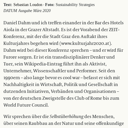
·
Text:
Sebastian Loudon
Foto:
Sustainability Strategies
DATUM Ausgabe März 2020
Daniel Dahm und ich treffen einander in der Bar des Hotels
Aiola in der Grazer Altstadt. Es ist der Vorabend der ZEIT-
Konferenz, mit der die Stadt Graz den Auftakt ihres
Kulturjahres begehen wird (www.kulturjahr2020.at).
Dahm wird bei dieser Konferenz sprechen – und er wird für
Furore sorgen. Er ist ein transdis­zi­plinärer Denker und
Tuer, sein Wikipedia-Eintrag führt ihn als Aktivist,
Unternehmer, Wissenschaftler und Performer. Seit den
1990ern – also lan­ge bevor es cool war – befasst er sich mit
Nachhaltigkeit in Wirtschaft, Politik und Gesellschaft in
dutzenden Ini­tiativen, Verbänden und Organisationen –
von der deutschen Zweigstelle des Club of Rome bis zum
World Future Council.
Wir sprechen über die
Selbstüber­höhung
des Menschen,
über seinen Raubbau an der Natur und seine offenkundige