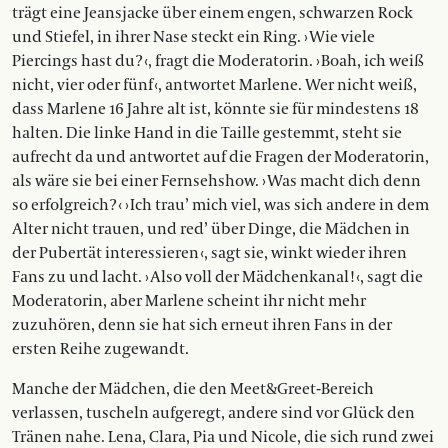
trägt eine Jeansjacke über einem engen, schwarzen Rock
und Stiefel, in ihrer Nase steckt ein Ring. › Wie viele
Piercings hast du? ‹, fragt die Moderatorin. › Boah, ich weiß
nicht, vier oder fünf ‹, antwortet Marlene. Wer nicht weiß,
dass Marlene 16 Jahre alt ist, könnte sie für mindestens 18
halten. Die linke Hand in die Taille gestemmt, steht sie
aufrecht da und antwortet auf die Fragen der Moderatorin,
als wäre sie bei einer Fernsehshow. › Was macht dich denn
so erfolgreich? ‹ › Ich trau’ mich viel, was sich andere in dem
Alter nicht trauen, und red’ über Dinge, die Mädchen in
der Pubertät interessieren ‹, sagt sie, winkt wieder ihren
Fans zu und lacht. › Also voll der Mädchenkanal! ‹, sagt die
Moderatorin, aber Marlene scheint ihr nicht mehr
zuzuhören, denn sie hat sich erneut ihren Fans in der
ersten Reihe zugewandt.
Manche der Mädchen, die den Meet&Greet-­Bereich
verlassen, tuscheln aufgeregt, andere sind vor Glück den
Tränen nahe. Lena, Clara, Pia und Nicole, die sich rund zwei