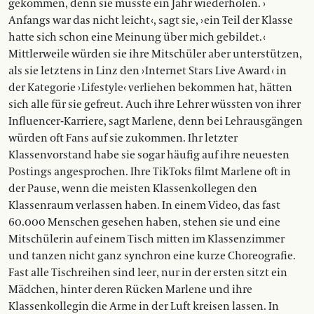
gekommen, denn sie musste ein Jahr wiederholen. ›
Anfangs war das nicht leicht ‹, sagt sie, › ein Teil der Klasse
hatte sich schon eine Meinung über mich gebildet. ‹
Mittlerweile würden sie ihre Mitschüler aber unterstützen,
als sie letztens in Linz den › Internet Stars Live Award ‹ in
der Kategorie › Lifestyle‹ verliehen bekommen hat, hätten
sich alle für sie gefreut. Auch ihre Lehrer wüssten von ihrer
Influencer-Karriere, sagt Marlene, denn bei Lehrausgängen
würden oft Fans auf sie zukommen. Ihr letzter
Klassenvorstand habe sie sogar häufig auf ihre neuesten
Postings angesprochen. Ihre TikToks filmt Marlene oft in
der Pause, wenn die meisten Klassenkollegen den
Klassenraum verlassen haben. In einem Video, das fast
60.000 Menschen gesehen haben, stehen sie und eine
Mitschülerin auf einem Tisch mitten im Klassenzimmer
und tanzen nicht ganz synchron eine kurze Choreografie.
Fast alle Tischreihen sind leer, nur in der ersten sitzt ein
Mädchen, hinter deren Rücken Marlene und ihre
Klassenkollegin die Arme in der Luft kreisen lassen. In