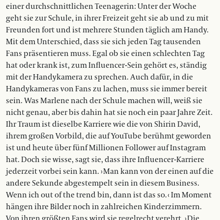
einer durchschnittlichen Teenagerin: Unter der Woche
geht sie zur Schule, in ihrer Freizeit geht sie ab und zu mit
Freunden fort und ist mehrere Stunden täglich am Handy.
Mit dem Unterschied, dass sie sich jeden Tag tausenden
Fans präsentieren muss. Egal ob sie einen schlechten Tag
hat oder krank ist, zum Influencer-Sein gehört es, ständig
mit der Handykamera zu sprechen. Auch dafür, in die
Handykameras von Fans zu lachen, muss sie immer bereit
sein. Was Marlene nach der Schule machen will, weiß sie
nicht genau, aber bis dahin hat sie noch ein paar Jahre Zeit.
Ihr Traum ist dieselbe Karriere wie die von Shirin David,
ihrem großen Vorbild, die auf YouTube berühmt geworden
ist und heute über fünf Millionen Follower auf Instagram
hat. Doch sie wisse, sagt sie, dass ihre Influencer-Karriere
jederzeit vorbei sein kann. › Man kann von der einen auf die
andere Sekunde abgestempelt sein in diesem Business.
Wenn ich out of the trend bin, dann ist das so. ‹ Im Moment
hängen ihre Bilder noch in zahlreichen Kinderzimmern.
Von ihren größten Fans wird sie regelrecht verehrt. › Die