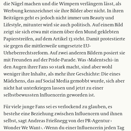
die Nägel machen und die Wimpern verlängern lässt, als
Werbung kennzeichnet sie ihre Bilder aber nicht. In ihren
Beiträgen geht es jedoch nicht immer um Beauty und
Lifestyle, mitunter wird sie auch politisch. Auf einem Bild
zeigt sie sich etwa mit einem über den Mund geklebten
Papierstreifen, auf dem Artikel 13 steht. Damit protestierte
sie gegen die mittlerweile umgesetzte EU-
Urheberrechtsreform. Auf zwei anderen Bildern posiert sie
mit Freunden auf der Pride-Parade. Was › Malentschi ‹ in
den Augen ihrer Fans so stark macht, sind aber wohl
weniger ihre Inhalte, als mehr ihre Geschichte: Die eines
Mädchens, das auf Social Media gemobbt wurde, sich aber
nicht hat unterkriegen lassen und jetzt zu einer
selbstbewussten Influencerin geworden ist.
Für viele junge Fans sei es verlockend zu glauben, es
bestehe eine Beziehung zwischen Influencern und ihnen
selbst, sagt Andreas Frießnegg von der PR-Agentur ›
Wonder We Want ‹. › Wenn du einer Influencerin jeden Tag