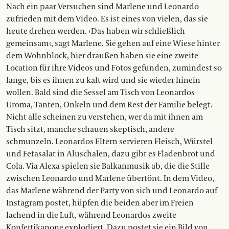
Nach ein paar Versuchen sind Marlene und Leonardo
zufrieden mit dem Video. Es ist eines von vielen, das sie
heute drehen werden. › Das haben wir schließlich
gemeinsam ‹, sagt Marlene. Sie gehen auf eine Wiese hinter
dem Wohnblock, hier draußen haben sie eine zweite
Location für ihre Videos und Fotos gefunden, zumindest so
lange, bis es ihnen zu kalt wird und sie wieder hinein
wollen. Bald sind die Sessel am Tisch von Leonardos
Uroma, Tanten, Onkeln und dem Rest der Familie belegt.
Nicht alle scheinen zu verstehen, wer da mit ihnen am
Tisch sitzt, manche schauen skeptisch, andere
schmunzeln. Leonardos Eltern servieren Fleisch, Würstel
und Fetasalat in Aluschalen, dazu gibt es Fladenbrot und
Cola. Via Alexa spielen sie Balkanmusik ab, die die Stille
zwischen Leonardo und Marlene übertönt. In dem Video,
das Marlene während der Party von sich und Leonardo auf
Instagram postet, hüpfen die beiden aber im Freien
lachend in die Luft, während Leonardos zweite
Konfettikanone explodiert. Dazu postet sie ein Bild von