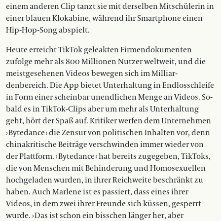
einem anderen Clip tanzt sie mit derselben Mitschülerin in
einer blauen Klokabine, während ihr Smartphone einen
Hip-Hop-Song abspielt.
Heute erreicht TikTok geleakten Firmendokumenten
zufolge mehr als 800 Millionen Nutzer welt­weit, und die
meistgesehenen Videos bewegen sich im Milliar­
denbereich. Die App bietet Unterhaltung in End­losschleife
in Form einer scheinbar unendlichen Menge an Videos. So­
bald es in TikTok-Clips aber um mehr als Unterhaltung
geht, hört der Spaß auf. Kritiker werfen dem Unter­neh­men
› Bytedance ‹ die Zensur von politischen Inhalten vor, denn
chinakritische Beiträge verschwinden immer wieder von
der Plattform. › Bytedance ‹ hat bereits zugegeben, TikToks,
die von Menschen mit Behinderung und Homosexuellen
hochgeladen wurden, in ihrer Reichweite beschränkt zu
haben. Auch Marlene ist es passiert, dass eines ihrer
Videos, in dem zwei ihrer Freunde sich küssen, gesperrt
wurde. › Das ist schon ein bisschen länger her, aber