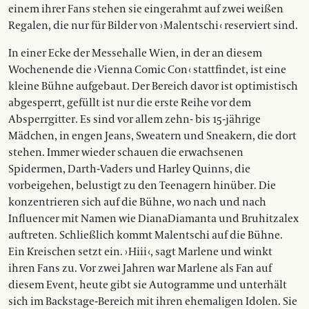
einem ihrer Fans stehen sie eingerahmt auf zwei weißen
Regalen, die nur für Bilder von › Malentschi ‹ reserviert sind.
In einer Ecke der Messehalle Wien, in der an diesem
Wochenende die › Vienna Comic Con ‹ stattfindet, ist eine
kleine Bühne aufgebaut. Der Bereich davor ist optimistisch
abgesperrt, gefüllt ist nur die erste Reihe vor dem
Absperrgitter. Es sind vor allem zehn- bis 15-jährige
Mädchen, in engen Jeans, Sweatern und Sneakern, die dort
stehen. Immer wieder schauen die erwachsenen
Spidermen, Darth-Vaders und Harley Quinns, die
vorbeigehen, belustigt zu den Teenagern hinüber. Die
konzentrieren sich auf die Bühne, wo nach und nach
Influencer mit Namen wie DianaDiamanta und Bruhitzalex
auftreten. Schließlich kommt Malentschi auf die Bühne.
Ein Kreischen setzt ein. › Hiii ‹, sagt Marlene und winkt
ihren Fans zu. Vor zwei Jahren war Marlene als Fan auf
diesem Event, heute gibt sie Autogramme und unterhält
sich im Backstage-Bereich mit ihren ehemaligen Idolen. Sie