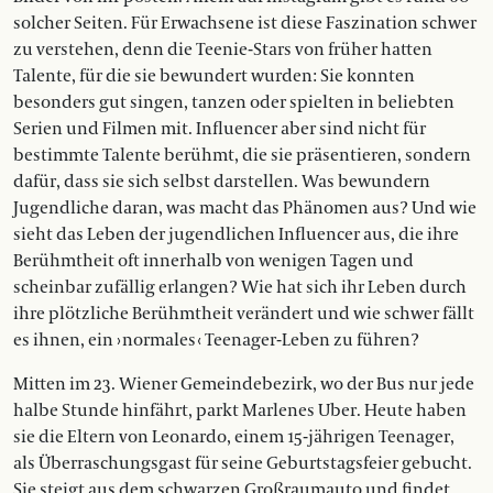
solcher Seiten. Für Erwachsene ist diese Faszination schwer
zu verstehen, denn die Teenie-Stars von früher hatten
Talente, für die sie bewundert wurden: Sie konnten
besonders gut singen, tanzen oder spielten in beliebten
Serien und Filmen mit. Influencer aber sind nicht für
bestimmte Talente berühmt, die sie präsentieren, sondern
dafür, dass sie sich selbst darstellen. Was bewundern
Jugendliche daran, was macht das Phänomen aus? Und wie
sieht das Leben der jugendlichen Influencer aus, die ihre
Berühmtheit oft innerhalb von wenigen Tagen und
scheinbar zufällig erlangen? Wie hat sich ihr Leben durch
ihre plötzliche Berühmtheit verändert und wie schwer fällt
es ihnen, ein › normales ‹ Teenager-Leben zu führen?
Mitten im 23. Wiener Gemein­debezirk, wo der Bus nur jede
halbe Stunde hinfährt, parkt Mar­lenes Uber. Heute haben
sie die El­tern von Leonardo, einem 15-jährigen Teenager,
als Über­raschungsgast für seine Geburts­tagsfeier gebucht.
Sie steigt aus dem schwarzen Großraumauto und findet