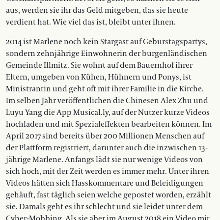
aus, werden sie ihr das Geld mitgeben, das sie heute
verdient hat. Wie viel das ist, bleibt unter ihnen.
2014 ist Marlene noch kein Stargast auf Geburstagspartys,
sondern zehnjährige Einwohnerin der burgenländischen
Gemeinde Illmitz. Sie wohnt auf dem Bauernhof ihrer
Eltern, umgeben von Kühen, Hühnern und Ponys, ist
Ministrantin und geht oft mit ihrer Familie in die Kirche.
Im selben Jahr veröffentlichen die Chinesen Alex Zhu und
Luyu Yang die App Musical.ly, auf der Nutzer kurze Videos
hochladen und mit Spezialeffekten bearbeiten können. Im
April 2017 sind bereits über 200 Millionen Menschen auf
der Plattform registriert, darunter auch die inzwischen 13-
jährige Marlene. Anfangs lädt sie nur wenige Videos von
sich hoch, mit der Zeit werden es immer mehr. Unter ihren
Videos hätten sich Hasskommentare und Beleidigungen
gehäuft, fast täglich seien welche gepostet worden, erzählt
sie. Damals geht es ihr schlecht und sie leidet unter dem
Cyber-Mobbing. Als sie aber im August 2018 ein Video mit