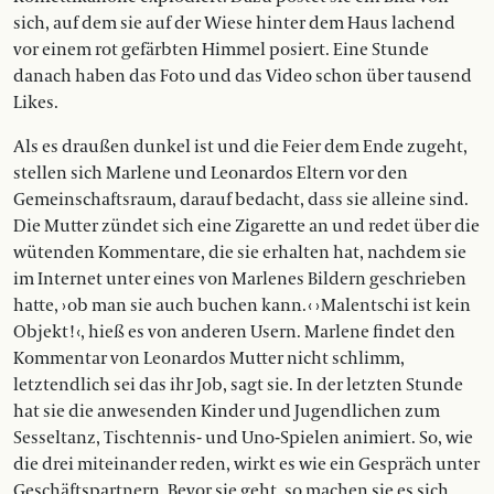
sich, auf dem sie auf der Wiese hinter dem Haus lachend
vor einem rot gefärbten Himmel posiert. Eine Stunde
danach haben das Foto und das Video schon über tausend
Likes.
Als es draußen dunkel ist und die Feier dem Ende zugeht,
stellen sich Marlene und Leonardos Eltern vor den
Gemeinschaftsraum, darauf bedacht, dass sie alleine sind.
Die Mutter zündet sich eine Zigarette an und redet über die
wütenden Kommentare, die sie erhalten hat, nachdem sie
im Internet unter eines von Marlenes Bildern geschrieben
hatte, › ob man sie auch buchen kann. ‹ › Malentschi ist kein
Objekt! ‹, hieß es von anderen Usern. Marlene findet den
Kommentar von Leonardos Mutter nicht schlimm,
letztendlich sei das ihr Job, sagt sie. In der letzten Stunde
hat sie die anwesenden Kinder und Jugendlichen zum
Sesseltanz, Tischtennis- und Uno-Spielen animiert. So, wie
die drei miteinander reden, wirkt es wie ein Gespräch unter
Geschäftspartnern. Bevor sie geht, so machen sie es sich