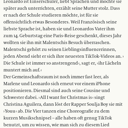
Leonardo ist Einserschüler, liebt Sprachen und möchte sie
später auch unterrichten, erzählt seine Mutter stolz. Dass
er nach der Schule studieren möchte, ist für sie
offensichtlich etwas Besonderes. Weil Französisch seine
liebste Sprache ist, haben sie und Leonardos Vater ihm
zum 14. Geburtstag eine Paris-Reise geschenkt, dieses Jahr
wollten sie ihn mit Malentschis Besuch überraschen.
Malentschi gehört zu seinen Lieblingsinfluencerinnen,
jeden Abend sieht er sich ihre neuesten TikTok-Videos an. ›
Die Schule ist immer so anstrengend ‹, sagt er, › ihr Lächeln
muntert mich auf. ‹
Der Gemeinschaftsraum ist noch immer fast leer, als
Marlene und Leonardo sich erneut vor einem iPhone
positionieren. Diesmal sind auch seine Cousine und
Schwester dabei. › All I want for Christmas is ‹ singt
Christina Aguilera, dann löst der Rapper Soulja Boy sie mit
› Youu ‹ ab. Die Vier tanzen eine Choreografie zu dem
kurzen Musikschnipsel – alle haben oft genug TikTok
benutzt, um zu wissen, wie man sich zu diesem Lied