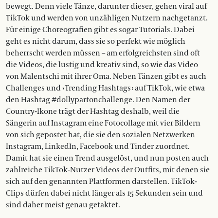
bewegt. Denn viele Tänze, darunter dieser, gehen viral auf
TikTok und werden von unzähligen Nutzern nachgetanzt.
Für einige Choreografien gibt es sogar Tutorials. Dabei
geht es nicht darum, dass sie so perfekt wie möglich
beherrscht werden müssen – am erfolgreichsten sind oft
die Videos, die lustig und kreativ sind, so wie das Video
von Malentschi mit ihrer Oma. Neben Tänzen gibt es auch
Challenges und › Trending Hashtags ‹ auf TikTok, wie etwa
den Hashtag #dollypartonchallenge. Den Namen der
Country-Ikone trägt der Hashtag deshalb, weil die
Sängerin auf Instagram eine Fotocollage mit vier Bildern
von sich gepostet hat, die sie den sozialen Netzwerken
Instagram, LinkedIn, Facebook und Tinder zuordnet.
Damit hat sie einen Trend ausgelöst, und nun posten auch
zahlreiche TikTok-Nutzer Videos der Outfits, mit denen sie
sich auf den genannten Plattformen darstellen. TikTok-
Clips dürfen dabei nicht länger als 15 Sekunden sein und
sind daher meist genau getaktet.