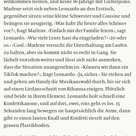
willkommen heißen, und keine 16-Jährige mit Löcherjeans.
Marlene setzt sich neben Leonardo an den Esstisch,
gegenüber sitzen seine kleine Schwester und Cousine und
beäugen sie neugierig. › Was habt ihr heute alles Schönes
vor? ‹, fragt Marlene. › Einfach mit der Familie feiern ‹, sagt
Leonardo. › Wie viele Leute hast du eingeladen? ‹ › 20 oder
so. ‹ › Cool. ‹ Marlene versucht die Unterhaltung am Laufen
zu halten, aber sie kommt nicht so recht in Gang. Sie
lächelt trotzdem weiter und lässt sich nicht anmerken,
dass die Situation un­angenehm ist. › Können wir dann ein
TikTok machen? ‹, fragt Leonardo. › Ja, sicher. ‹ Sie stehen auf
und gehen am Handy die Musikauswahl durch, bis sie sich
auf einen Liedausschnitt von Rihanna einigen. Plötzlich
sind beide in ihrem Element. Leonardo holt schnell eine
Konfettikanone, und auf drei, zwei, eins geht es los. 15
Sekunden lang bewegen sie hauptsächlich die Arme, dann
gibt es einen lauten Knall und Konfetti rieselt auf den
grauen Plastikboden.