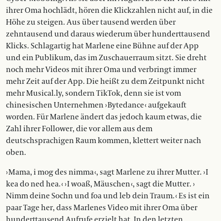
ihrer Oma hochlädt, hören die Klickzahlen nicht auf, in die
Höhe zu steigen. Aus über tausend werden über
zehntausend und daraus wiederum über hunderttausend
Klicks. Schlagartig hat Marlene eine Bühne auf der App
und ein Publikum, das im Zuschauerraum sitzt. Sie dreht
noch mehr Videos mit ihrer Oma und verbringt immer
mehr Zeit auf der App. Die heißt zu dem Zeitpunkt nicht
mehr Musical.ly, sondern TikTok, denn sie ist vom
chinesischen Unternehmen › Bytedance ‹ aufgekauft
worden. Für Marlene ändert das jedoch kaum etwas, die
Zahl ihrer Follower, die vor allem aus dem
deutschsprachigen Raum kommen, klettert weiter nach
oben.
› Mama, i mog des nimma ‹, sagt Marlene zu ihrer Mutter. › I
kea do ned hea. ‹ › I woaß, Mäuschen ‹, sagt die Mutter. ›
Nimm deine Sochn und foa und leb dein Traum. ‹ Es ist ein
paar Tage her, dass Marlenes Video mit ihrer Oma über
hunderttausend Aufrufe erzielt hat. In den letzten