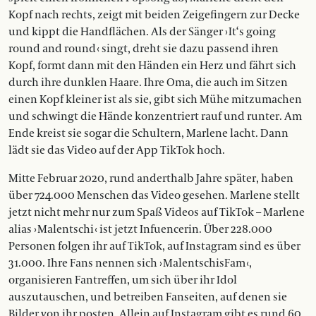
Kopf nach rechts, zeigt mit beiden Zeigefingern zur Decke
und kippt die Handflächen. Als der Sänger › It‘s going
round and round ‹ singt, dreht sie dazu passend ihren
Kopf, formt dann mit den Händen ein Herz und fährt sich
durch ihre dunklen Haare. Ihre Oma, die auch im Sitzen
einen Kopf kleiner ist als sie, gibt sich Mühe mitzumachen
und schwingt die Hände konzentriert rauf und runter. Am
Ende kreist sie sogar die Schultern, Marlene lacht. Dann
lädt sie das Video auf der App TikTok hoch.
Mitte Februar 2020, rund anderthalb Jahre später, haben
über 724.000 Menschen das Video gesehen. Marlene stellt
jetzt nicht mehr nur zum Spaß Videos auf TikTok – Marlene
alias › Malentschi ‹ ist jetzt Infuencerin. Über 228.000
Personen folgen ihr auf TikTok, auf Instagram sind es über
31.000. Ihre Fans nennen sich › MalentschisFam ‹,
organisieren Fantreffen, um sich über ihr Idol
auszutauschen, und betreiben Fanseiten, auf denen sie
Bilder von ihr posten. Allein auf Instagram gibt es rund 60