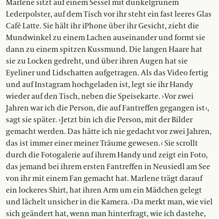
Marlene sitzt auf einem Sessel mit dunkelgrünem
Lederpolster, auf dem Tisch vor ihr steht ein fast leeres Glas
Café Latte. Sie hält ihr iPhone über ihr Gesicht, zieht die
Mundwinkel zu einem Lachen auseinander und formt sie
dann zu einem spitzen Kussmund. Die langen Haare hat
sie zu Locken gedreht, und über ihren Augen hat sie
Eyeliner und Lidschatten aufgetragen. Als das Video fertig
und auf Instagram hochgeladen ist, legt sie ihr Handy
wieder auf den Tisch, neben die Speisekarte. › Vor zwei
Jahren war ich die Person, die auf Fantreffen gegangen ist ‹,
sagt sie später. › Jetzt bin ich die Person, mit der Bilder
gemacht werden. Das hätte ich nie gedacht vor zwei Jahren,
das ist immer einer meiner Träume gewesen. ‹ Sie scrollt
durch die Fotogalerie auf ihrem Handy und zeigt ein Foto,
das jemand bei ihrem ersten Fantreffen in Neusiedl am See
von ihr mit einem Fan gemacht hat. Marlene trägt darauf
ein lockeres Shirt, hat ihren Arm um ein Mädchen gelegt
und lächelt unsicher in die Kamera. › Da merkt man, wie viel
sich geändert hat, wenn man hinterfragt, wie ich dastehe,