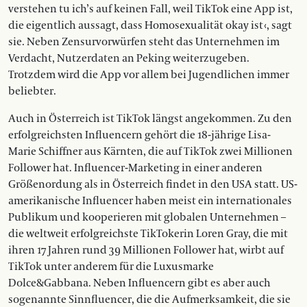
verstehen tu ich’s auf keinen Fall, weil TikTok eine App ist,
die eigentlich aussagt, dass Homosexualität okay ist ‹, sagt
sie. Neben Zensurvorwürfen steht das Unter­nehmen im
Verdacht, Nutzerdaten an Peking weiter­zugeben.
Trotzdem wird die App vor allem bei Jugendlichen immer
beliebter.
Auch in Österreich ist TikTok längst angekommen. Zu den
erfolgreichsten Influencern gehört die 18-jährige Lisa-
Marie Schiffner aus Kärnten, die auf TikTok zwei Millionen
Follower hat. Influencer-Marketing in einer anderen
Größenordung als in Österreich findet in den USA statt. US-
amerikanische Influencer haben meist ein internationales
Publikum und kooperieren mit globalen Unternehmen –
die weltweit erfolgreichste TikTokerin Loren Gray, die mit
ihren 17 Jahren rund 39 Millionen Follower hat, wirbt auf
TikTok unter anderem für die Luxusmarke
Dolce&Gabbana. Neben Influencern gibt es aber auch
sogenannte Sinnfluencer, die die Aufmerksamkeit, die sie