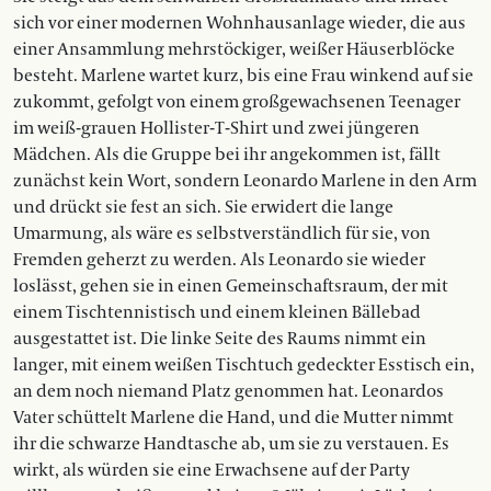
sich vor einer modernen Wohnhausanlage wieder, die aus
einer Ansammlung mehrstöckiger, weißer Häu­serblöcke
besteht. Marlene wartet kurz, bis eine Frau winkend auf sie
zukommt, gefolgt von einem großgewachsenen Teenager
im weiß-grauen Hollister-T-Shirt und zwei jüngeren
Mädchen. Als die Gruppe bei ihr angekommen ist, fällt
zunächst kein Wort, sondern Leonardo Marlene in den Arm
und drückt sie fest an sich. Sie erwidert die lange
Umarmung, als wäre es selbstverständlich für sie, von
Fremden geherzt zu werden. Als Leonardo sie wieder
loslässt, gehen sie in einen Gemeinschaftsraum, der mit
einem Tisch­tennistisch und einem kleinen Bällebad
ausgestattet ist. Die linke Seite des Raums nimmt ein
langer, mit einem weißen Tischtuch gedeckter Esstisch ein,
an dem noch niemand Platz genommen hat. Leonardos
Vater schüttelt Marlene die Hand, und die Mutter nimmt
ihr die schwarze Handtasche ab, um sie zu verstauen. Es
wirkt, als würden sie eine Erwachsene auf der Party