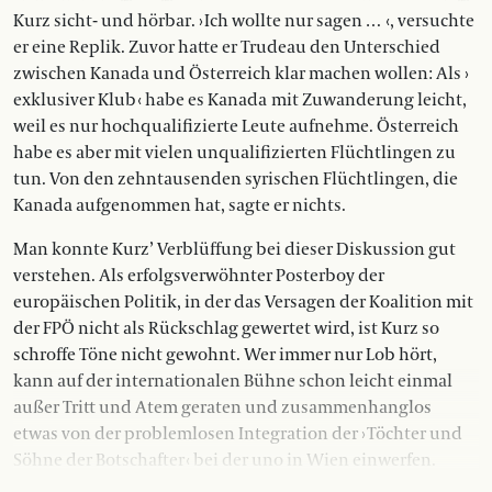
Kurz sicht- und hörbar. › Ich wollte nur sagen … ‹, versuchte
er eine Replik. Zuvor hatte er Trudeau den Unterschied
zwischen Ka­nada und Österreich klar machen wollen: Als ›
exklusiver Klub ‹ habe es Kanada mit Zuwanderung leicht,
weil es nur hochqualifizierte Leute aufnehme. Österreich
habe es aber mit vielen unqualifizierten Flüchtlingen zu
tun. Von den zehntausenden syrischen Flüchtlingen, die
Kanada aufgenommen hat, sagte er nichts.
Man konnte Kurz’ Verblüffung bei dieser Diskussion gut
verstehen. Als erfolgsverwöhnter Posterboy der
europäischen Politik, in der das Versagen der Koalition mit
der FPÖ nicht als Rückschlag gewertet wird, ist Kurz so
schroffe Töne nicht gewohnt. Wer immer nur Lob hört,
kann auf der internationalen Bühne schon leicht einmal
außer Tritt und Atem geraten und zusammenhanglos
etwas von der problemlosen Integration der › Töchter und
Söhne der Botschafter ‹ bei der uno in Wien ein­werfen.