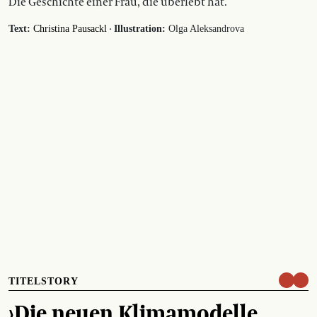
Die Geschichte einer Frau, die überlebt hat.
·
Text:
Christina Pausackl
Illustration:
Olga Aleksandrova
TITELSTORY
›Die neuen Klimamodelle