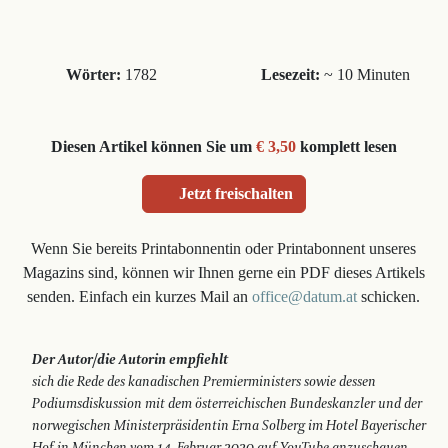
Wörter:
1782
Lesezeit:
~ 10 Minuten
Diesen Artikel können Sie um
€ 3,50
komplett lesen
Jetzt freischalten
Wenn Sie bereits Printabonnentin oder Printabonnent unseres
Magazins sind, können wir Ihnen gerne ein PDF dieses Artikels
senden. Einfach ein kurzes Mail an
office@datum.at
schicken.
Der Autor/die Autorin empfiehlt
sich die Rede des kanadischen Premier­ministers sowie dessen
Podiumsdiskussion mit dem österreichischen Bundeskanzler und der
norwegischen Ministerprä­sidentin Erna Solberg im Hotel Baye­rischer
Hof in München vom 14. Februar 2020 auf YouTube anzuschauen.