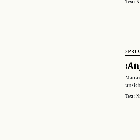
Text:
N
SPRU
›An
Manuel
unsich
Text:
N