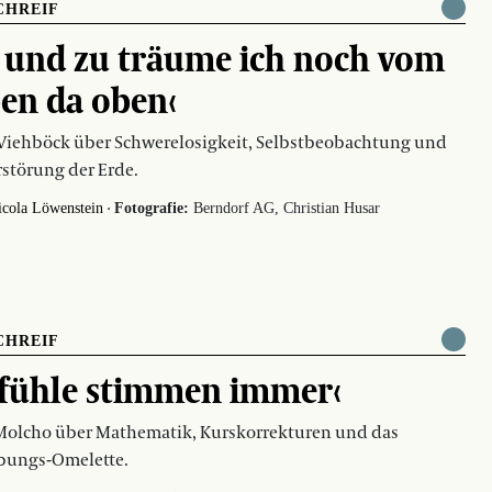
CHREIF
 und zu träume ich noch vom
en da oben‹
Viehböck über Schwerelosigkeit, Selbstbeobachtung und
rstörung der Erde.
·
icola Löwenstein
Fotografie:
Berndorf AG, Christian Husar
CHREIF
fühle stimmen immer‹
Molcho über Mathematik, Kurskorrekturen und das
bungs-Omelette.