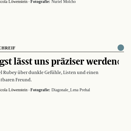
·
icola Löwenstein
Fotografie:
Nuriel Molcho
CHREIF
gst lässt uns präziser werden‹
 Rubey über dunkle Gefühle, Listen und einen
tbaren Freund.
·
icola Löwenstein
Fotografie:
Diagonale_Lena Prehal