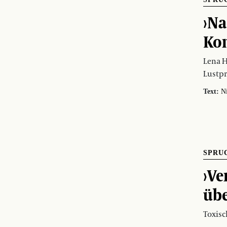
›Na
Ko
Lena H
Lustpr
Text:
N
SPRU
›Ve
üb
Toxisc