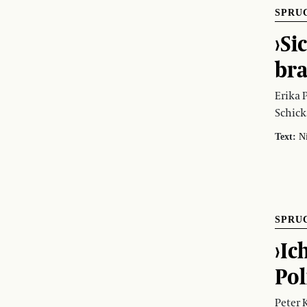
SPRU
›Si
bra
Erika 
Schick
Text:
N
SPRU
›Ic
Pol
Peter 