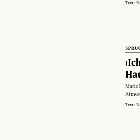
Text:
N
SPRU
›Ic
Hau
Marie 
Atmos
Text:
N