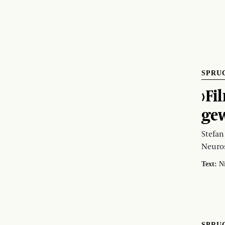
SPRU
›Fi
ge
Stefan
Neuro
Text:
N
SPRU