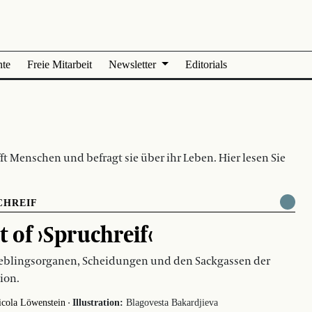
nte
Freie Mitarbeit
Newsletter
Editorials
ft Menschen und befragt sie über ihr Leben. Hier lesen Sie
CHREIF
t of ›Spruchreif‹
eblingsorganen, Scheidungen und den Sackgassen der
ion.
·
icola Löwenstein
Illustration:
Blagovesta Bakardjieva