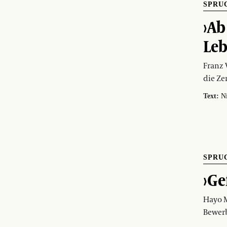
SPRU
›Ab
Leb
Franz 
die Ze
Text:
N
SPRU
›Ge
Hayo 
Bewer