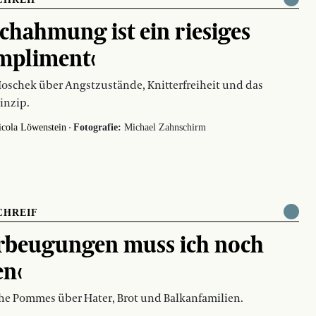
chahmung ist ein riesiges
mpliment‹
oschek über Angstzustände, Knitterfreiheit und das
inzip.
·
icola Löwenstein
Fotografie:
Michael Zahnschirm
CHREIF
rbeugungen muss ich noch
en‹
he Pommes über Hater, Brot und Balkanfamilien.