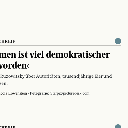
CHREIF
lmen ist viel demokratischer
worden‹
 Ruzowitzky über Autoritäten, tausendjährige Eier und
sen.
·
icola Löwenstein
Fotografie:
Starpix/picturedesk.com
CHREIF