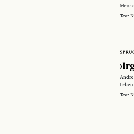
Mensc
Text:
N
SPRU
›Ir
Andrea
Leben 
Text:
N