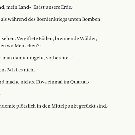
, mein Land«. Es ist unsere Erde.‹
n, als während des Bosnienkriegs unten Bomben
zu sehen. Vergiftete Böden, brennende Wälder,
hen wir Menschen?‹
ie man damit umgeht, vorbereitet.‹
ns?« Ist es nicht.‹
nd mache nichts. Etwa einmal im Quartal.‹
‹
andemie plötzlich in den Mittelpunkt gerückt sind.‹