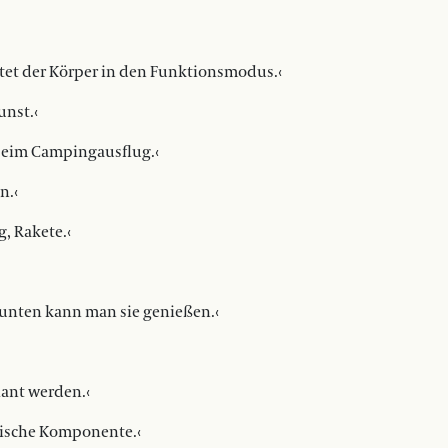
ltet der Körper in den Funktionsmodus.‹
unst.‹
 beim Campingausflug.‹
n.‹
, Rakete.‹
r unten kann man sie genießen.‹
ant werden.‹
hische Komponente.‹