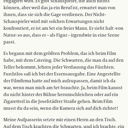
engagiert wird. Es gibt Schauspieler, die auch nichts
können, aber weil das ja ein Beruf ist, erwartet man von
ihnen, dass sie sich die Gage verdienen. Der Nicht-
Schauspieler wird mit solchen Erwartungen nicht
konfrontiert, er ist am Set ein freier Mann. Er sieht halt ›von
Natur‹ so aus, dass er – als Figur – irgendwie in eine Szene
passt.
Es begann mit dem größten Problem, das ich beim Film
habe, mit dem Catering. Die Schwarten, die man da auf den
Teller bekommt, lehren jeder Verdauung das Fürchten.
Furchtlos saß ich bei der Essensausgabe. Eine Angestellte
der Filmfirma hatte auf mich aufzupassen, damit ich da
war, wenn man mich am Set brauchte. Ja, beim Film kannst
du nicht hinter der Bühne herumschleichen oder auf ein
Zigaretterl in die Josefstädter Straße gehen. Beim Film
musst du da sein, wenn die Kamera sich auf dich richtet!
Meine Aufpasserin setzte mir einen Herrn an den Tisch.
Auf dem Tisch krachten die Schwarten, und ich brachte, ein