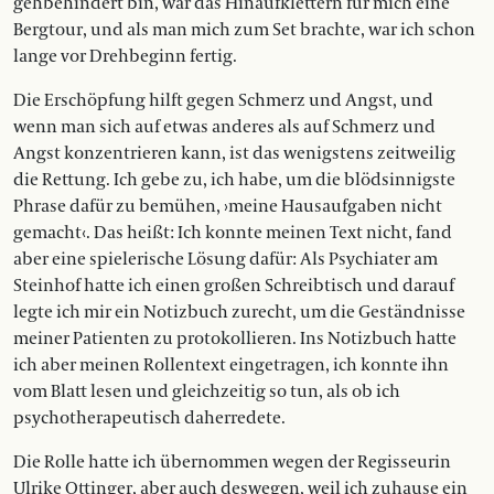
gehbehindert bin, war das Hinaufklettern für mich eine
Bergtour, und als man mich zum Set brachte, war ich schon
lange vor Drehbeginn fertig.
Die Erschöpfung hilft gegen Schmerz und Angst, und
wenn man sich auf etwas anderes als auf Schmerz und
Angst konzentrieren kann, ist das wenigstens zeitweilig
die Rettung. Ich gebe zu, ich habe, um die blödsinnigste
Phrase dafür zu bemühen, ›meine Hausaufgaben nicht
gemacht‹. Das heißt: Ich konnte meinen Text nicht, fand
aber eine spielerische Lösung dafür: Als Psychiater am
Steinhof hatte ich einen großen Schreibtisch und darauf
legte ich mir ein Notizbuch zurecht, um die Geständnisse
meiner Patienten zu protokollieren. Ins Notizbuch hatte
ich aber meinen Rollentext eingetragen, ich konnte ihn
vom Blatt lesen und gleichzeitig so tun, als ob ich
psychotherapeutisch daherredete.
Die Rolle hatte ich übernommen wegen der Regisseurin
Ulrike Ottinger, aber auch deswegen, weil ich zuhause ein