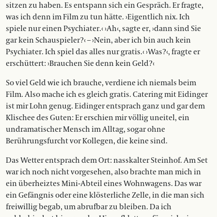
sitzen zu haben. Es entspann sich ein Gespräch. Er fragte,
was ich denn im Film zu tun hätte. ›Eigentlich nix. Ich
spiele nur einen Psychiater.‹ ›Ah‹, sagte er, ›dann sind Sie
gar kein Schauspieler?‹ – ›Nein, aber ich bin auch kein
Psychiater. Ich spiel das alles nur gratis.‹ ›Was?‹, fragte er
erschüttert: ›Brauchen Sie denn kein Geld?‹
So viel Geld wie ich brauche, verdiene ich niemals beim
Film. Also mache ich es gleich gratis. Catering mit Eidinger
ist mir Lohn genug. Eidinger entsprach ganz und gar dem
Klischee des Guten: Er erschien mir völlig uneitel, ein
undramatischer Mensch im Alltag, sogar ohne
Berührungsfurcht vor Kollegen, die keine sind.
Das Wetter entsprach dem Ort: nasskalter Steinhof. Am Set
war ich noch nicht vorgesehen, also brachte man mich in
ein überheiztes Mini-Abteil eines Wohnwagens. Das war
ein Gefängnis oder eine klösterliche Zelle, in die man sich
freiwillig begab, um abrufbar zu bleiben. Da ich