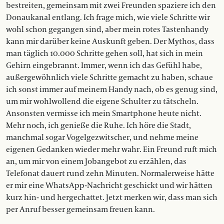
bestreiten, gemeinsam mit zwei Freunden spaziere ich den
Donaukanal entlang. Ich frage mich, wie viele Schritte wir
wohl schon gegangen sind, aber mein rotes Tastenhandy
kann mir darüber keine Auskunft geben. Der Mythos, dass
man täglich 10.000 Schritte gehen soll, hat sich in mein
Gehirn eingebrannt. Immer, wenn ich das Gefühl habe,
außergewöhnlich viele Schritte gemacht zu haben, schaue
ich sonst immer auf meinem Handy nach, ob es genug sind,
um mir wohlwollend die eigene Schulter zu tätscheln.
Ansonsten vermisse ich mein Smartphone heute nicht.
Mehr noch, ich genieße die Ruhe. Ich höre die Stadt,
manchmal sogar Vogelgezwitscher, und nehme meine
eigenen Gedanken wieder mehr wahr. Ein Freund ruft mich
an, um mir von einem Jobangebot zu erzählen, das
Telefonat dauert rund zehn Minuten. Normalerweise hätte
er mir eine WhatsApp-Nachricht geschickt und wir hätten
kurz hin- und hergechattet. Jetzt merken wir, dass man sich
per Anruf besser gemeinsam freuen kann.