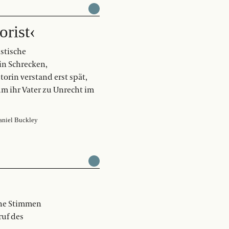
orist‹
istische
in Schrecken,
torin verstand erst spät,
m ihr Vater zu Unrecht im
niel Buckley
che Stimmen
ruf des