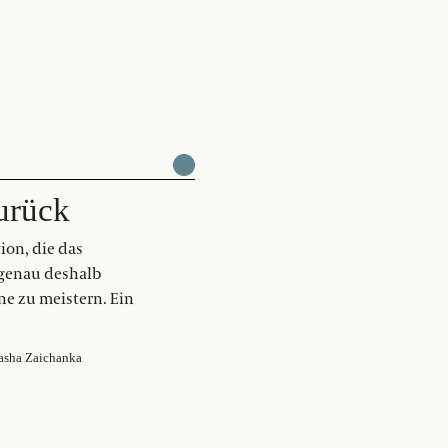
urück
ion, die das
 genau deshalb
ne zu meistern. Ein
sha Zaichanka