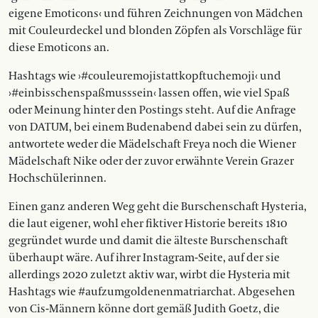
eigene Emoticons‹ und führen Zeichnungen von Mädchen
mit Couleurdeckel und blonden Zöpfen als Vorschläge für
diese Emoticons an.
Hashtags wie ›#couleur­emojistattkopftuchemoji‹ und
›#einbisschenspaßmusssein‹ lassen offen, wie viel Spaß
oder Meinung hinter den Postings steht. Auf die Anfrage
von DATUM, bei einem Budenabend dabei sein zu dürfen,
antwortete weder die Mädelschaft Freya noch die Wiener
Mädelschaft Nike oder der zuvor erwähnte Verein Grazer
Hochschülerinnen.
Einen ganz anderen Weg geht die Burschenschaft Hysteria,
die laut eigener, wohl eher fiktiver Historie bereits 1810
gegründet wurde und damit die älteste Burschenschaft
überhaupt wäre. Auf ihrer Instagram-Seite, auf der sie
allerdings 2020 zuletzt aktiv war, wirbt die Hysteria mit
Hashtags wie #aufzumgoldenenmatriarchat. Abgesehen
von Cis-Männern könne dort gemäß Judith Goetz, die