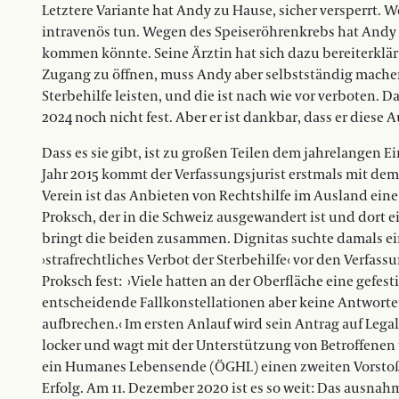
Letztere Variante hat Andy zu Hause, sicher versperrt. W
intravenös tun. Wegen des Speiseröhrenkrebs hat Andy
kommen könnte. Seine Ärztin hat sich dazu bereiterklärt
Zugang zu öffnen, muss Andy aber selbstständig mache
Sterbehilfe leisten, und die ist nach wie vor verboten. D
2024 noch nicht fest. Aber er ist dankbar, dass er dies
Dass es sie gibt, ist zu großen Teilen dem jahrelangen
Jahr 2015 kommt der Verfassungsjurist erstmals mit dem 
Verein ist das Anbieten von Rechtshilfe im Ausland ein
Proksch, der in die Schweiz ausgewandert ist und dort 
bringt die beiden zusammen. Dignitas suchte damals ei
›strafrechtliches Verbot der Sterbehilfe‹ vor den Verfas
Proksch fest: ›Viele hatten an der Oberfläche eine gefest
entscheidende Fallkonstellationen aber keine Antworten
aufbrechen.‹ Im ersten Anlauf wird sein Antrag auf Legal
locker und wagt mit der Unterstützung von Betroffenen
ein Humanes Lebensende (ÖGHL) einen zweiten Vorstoß.
Erfolg. Am 11. Dezember 2020 ist es so weit: Das ausnahm