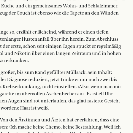
ne Küche und ein gemeinsames Wohn- und Schlafzimmer.
ezug der Couch ist ebenso wie die Tapete an den Wänden
nge so, erzählt er lächelnd, während er einen tiefen
tenlanger Hustenanfall über ihn herein. Zum Abschluss
t der erste, schon seit einigen Tagen spuckt er regelmäßig
ol und Nikotin über einen langen Zeitraum und in hohen
 zu erkranken.
n großer, bis zum Rand gefüllter Müllsack. Sein Inhalt:
er Diagnose reduziert, jetzt trinke er nur noch zwei bis
otz Krebserkrankung, nicht einstellen. ›Also, wenn man mir
arette im übervollen Aschenbecher aus. Es ist elf Uhr
uen Augen sind rot unterlaufen, das glatt rasierte Gesicht
gewordene Haar ist weiß.
n den Ärztinnen und Ärzten hat er erfahren, dass eine
esen: ›Ich mache keine Chemo, keine Bestrahlung. Weil ich