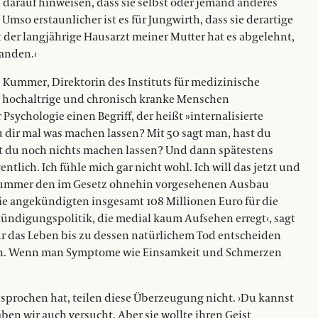
darauf hinweisen, dass sie selbst oder jemand anderes
so erstaunlicher ist es für Jungwirth, dass sie derartige
 der langjährige Hausarzt meiner Mutter hat es abgelehnt,
tanden.‹
e Kummer, Direktorin des Instituts für medizinische
m hochaltrige und chronisch kranke Menschen
sychologie einen Begriff, der heißt »internalisierte
 dir mal was machen lassen? Mit 50 sagt man, hast du
 du noch nichts machen lassen? Und dann spätestens
ntlich. Ich fühle mich gar nicht wohl. Ich will das jetzt und
ill Kummer den im Gesetz ohnehin vorgesehenen Ausbau
ie angekündigten insgesamt 108 Millionen Euro für die
nkündigungspolitik, die medial kaum Aufsehen erregt‹, sagt
für das Leben bis zu dessen natürlichem Tod entscheiden
den. Wenn man Symptome wie Einsamkeit und Schmerzen
prochen hat, teilen diese Überzeugung nicht. ›Du kannst
n wir auch versucht. Aber sie wollte ihren Geist