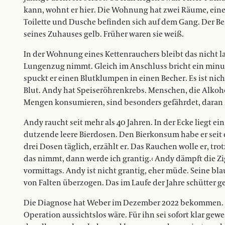
kann, wohnt er hier. Die Wohnung hat zwei Räume, ei
Toilette und Dusche befinden sich auf dem Gang. Der B
seines Zuhauses gelb. Früher waren sie weiß.
In der Wohnung eines Kettenrauchers bleibt das nicht la
Lungenzug nimmt. Gleich im Anschluss bricht ein minu
spuckt er einen Blutklumpen in einen Becher. Es ist nich
Blut. Andy hat Speiseröhrenkrebs. Menschen, die Alkoh
Mengen konsumieren, sind besonders gefährdet, daran
Andy raucht seit mehr als 40 Jahren. In der Ecke liegt ei
dutzende leere Bierdosen. Den Bierkonsum habe er seit d
drei Dosen täglich, erzählt er. Das Rauchen wolle er, tr
das nimmt, dann werde ich grantig.‹ Andy dämpft die Zig
vormittags. Andy ist nicht grantig, eher müde. Seine bla
von Falten überzogen. Das im Laufe der Jahre schütter 
Die Diagnose hat Weber im Dezember 2022 bekommen. Vo
Operation aussichtslos wäre. Für ihn sei sofort klar gew