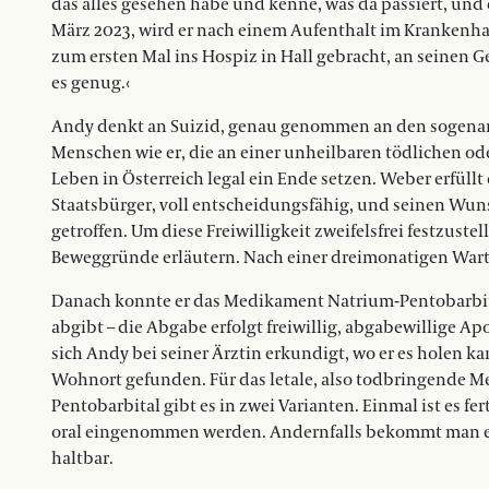
das alles gesehen habe und kenne, was da passiert, und
März 2023, wird er nach einem Aufenthalt im Krankenh
zum ersten Mal ins Hospiz in Hall gebracht, an seinen Gebu
es genug.‹
Andy denkt an Suizid, genau genommen an den sogenannte
Menschen wie er, die an einer unheilbaren tödlichen od
Leben in Österreich legal ein Ende setzen. Weber erfüllt 
Staatsbürger, voll entscheidungsfähig, und seinen Wunsc
getroffen. Um diese Freiwilligkeit zweifelsfrei festzuste
Beweggründe erläutern. Nach einer dreimonatigen Wartef
Danach konnte er das Medikament Natrium-Pentobarbita
abgibt – die Abgabe erfolgt freiwillig, abgabewillige Ap
sich Andy bei seiner Ärztin erkundigt, wo er es holen k
Wohnort gefunden. Für das letale, also todbringende M
Pentobarbital gibt es in zwei Varianten. Einmal ist es 
oral eingenommen werden. Andernfalls bekommt man es 
haltbar.