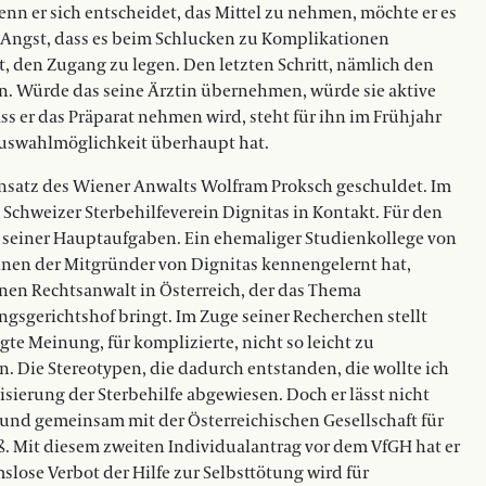
enn er sich entscheidet, das Mittel zu nehmen, möchte er es
 Angst, dass es beim Schlucken zu Komplikationen
, den Zugang zu legen. Den letzten Schritt, nämlich den
n. Würde das seine Ärztin übernehmen, würde sie aktive
ass er das Präparat nehmen wird, steht für ihn im Frühjahr
e Auswahlmöglichkeit überhaupt hat.
 Einsatz des Wiener Anwalts Wolfram Proksch geschuldet. Im
Schweizer Sterbehilfeverein Dignitas in Kontakt. Für den
e seiner Hauptaufgaben. Ein ehemaliger Studienkollege von
einen der Mitgründer von Dignitas kennengelernt hat,
nen Rechtsanwalt in Österreich, der das Thema
sungsgerichtshof bringt. Im Zuge seiner Recherchen stellt
igte Meinung, für komplizierte, nicht so leicht zu
. Die Stereotypen, die dadurch entstanden, die wollte ich
isierung der Sterbehilfe abgewiesen. Doch er lässt nicht
 und gemeinsam mit der Österreichischen Gesellschaft für
 Mit diesem zweiten Individualantrag vor dem VfGH hat er
slose Verbot der Hilfe zur Selbsttötung wird für