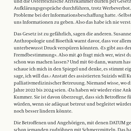
und die Österreichische Ärztekammer dürfen per Gesetz 
Aufklärungsgespräche durchführen, trotz Werbeverbot. Um
Probleme bei der Informationsbeschaffung hatte. ›Selbst
uns Informationen zu geben. Also das habe ich nie vers
Das Gesetz ist zu gefährlich, sagen die anderen. Susann
Anthropologie und Bioethik warnt davor, dass vor alle
unterbewusst Druck verspüren könnten. ›Es gibt aus der P
Fremdbestimmung«. Also mit 40 fragt mich wer, wirst du
schon was machen lassen? Und mit 60 dann, warum hast
schaue ich mich in den Spiegel und denke, es stimmt eige
sage, ich will das.‹ Anstatt des assistierten Suizids w
palliativmedizinischer Betreuung. Niemand wisse, wo d
Jahre 2022 bis 2024 seien. ›Da haben wir wieder eine A
Kummer. Sie ist davon überzeugt, dass sich Betroffene 
würden, wenn sie adäquat betreut und begleitet wür
noch besser lindern könnte.
Die Betroffenen und Angehörigen, mit denen DATUM ges
schon jemanden zudröhnen mit Schmerzmitteln. Das habe