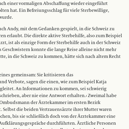
 nach einer vormaligen Abschaffung wieder eingeführt
n hat. Ein Befreiungsschlag für viele Sterbewillige,
wurde.
uch Andy, mit dem Gedanken gespielt, in die Schweiz zu
hren erlaubt. Die direkte aktive Sterbehilfe, also zum Beispiel
zt, ist als einzige Form der Sterbehilfe auch in der Schweiz
s Geschwistern konnte die lange Reise alleine nicht mehr
tte, in die Schweiz zu kommen, hätte sich nach altem Recht
eines gemeinsam: Sie kritisieren das
nd Verbote, sagen die einen, wie zum Beispiel Katja
egleitet. An Informationen zu kommen, sei schwierig
schrieben, aber nie eine Antwort erhalten.‹ Zweimal habe
en Ombudsmann der Ärztekammer im ersten Bezirk
t. Selbst die beiden Vertrauensärzte ihrer Mutter waren
ochen, bis sie schließlich doch von der Ärztekammer eine
e Aufklärungsgespräche durchführten. Ärztliche Personen