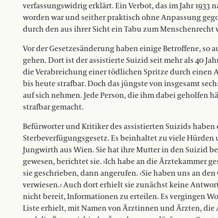
verfassungswidrig erklärt. Ein Verbot, das im Jahr 1933
worden war und seither praktisch ohne Anpassung gegolte
durch den aus ihrer Sicht ein Tabu zum Menschenrecht 
Vor der Gesetzesänderung haben einige Betroffene, so a
gehen. Dort ist der assistierte Suizid seit mehr als 40 Ja
die Verabreichung einer tödlichen Spritze durch einen Ar
bis heute strafbar. Doch das jüngste von insgesamt sech
auf sich nehmen. Jede Person, die ihm dabei geholfen hä
strafbar gemacht.
Befürworter und Kritiker des assistierten Suizids haben 
Sterbeverfügungsgesetz. Es beinhaltet zu viele Hürden u
Jungwirth aus Wien. Sie hat ihre Mutter in den Suizid b
gewesen, berichtet sie. ›Ich habe an die Ärztekammer ge
sie geschrieben, dann angerufen. ›Sie haben uns an d
verwiesen.‹ Auch dort erhielt sie zunächst keine Antwor
nicht bereit, Informationen zu erteilen. Es vergingen W
Liste erhielt, mit Namen von Ärztinnen und Ärzten, di