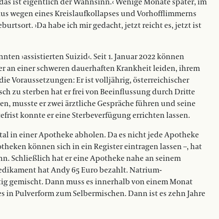
 das ist eigentlich der Wahnsinn.‹ Wenige Monate später, im
aus wegen eines Kreislaufkollapses und Vorhofflimmerns
rtsort. ›Da habe ich mir gedacht, jetzt reicht es, jetzt ist
n ›assistierten Suizid‹. Seit 1. Januar 2022 können
er an einer schweren dauerhaften Krankheit leiden, ihrem
die Voraussetzungen: Er ist volljährig, österreichischer
h zu sterben hat er frei von Beeinflussung durch Dritte
llen, musste er zwei ärztliche Gespräche führen und seine
rist konnte er eine Sterbeverfügung errichten lassen.
l in einer Apotheke abholen. Da es nicht jede Apotheke
otheken können sich in ein Register eintragen lassen –, hat
ann. Schließlich hat er eine Apotheke nahe an seinem
edikament hat Andy 65 Euro bezahlt. Natrium-
fertig gemischt. Dann muss es innerhalb von einem Monat
in Pulverform zum Selbermischen. Dann ist es zehn Jahre