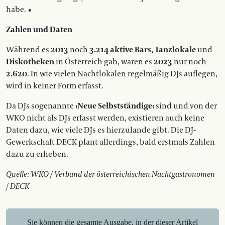
habe. •
Zahlen und Daten
Während es
2013
noch
3.214 aktive Bars, Tanzlokale
und
Diskotheken
in Österreich gab, waren es
2023
nur noch
2.620
. In wie vielen Nachtlokalen regelmäßig DJs auflegen,
wird in keiner Form erfasst.
Da DJs sogenannte
›Neue Selbstständige‹
sind und von der
WKO nicht als DJs erfasst werden, existieren auch keine
Daten dazu, wie viele DJs es hierzulande gibt. Die DJ-
Gewerkschaft DECK plant allerdings, bald erstmals Zahlen
dazu zu erheben.
Quelle: WKO / Verband der österreichischen Nachtgastronomen
/ DECK
Sie können die gesamte Ausgabe, in der dieser Artikel