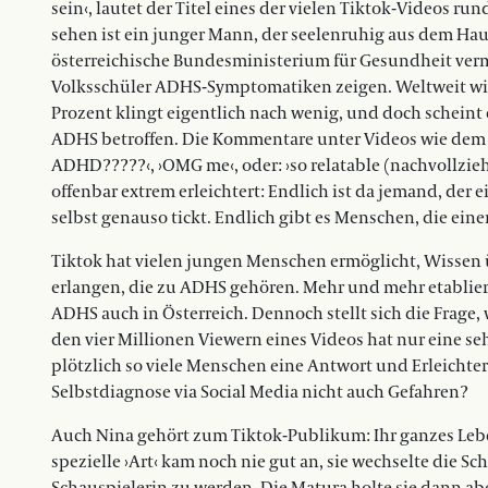
sein‹, lautet der Titel eines der vielen Tiktok-Videos ru
sehen ist ein junger Mann, der seelenruhig aus dem Haus 
österreichische Bundesministerium für Gesundheit verm
Volksschüler ADHS-Symptomatiken zeigen. Weltweit wird 
Prozent klingt eigentlich nach wenig, und doch scheint e
ADHS betroffen. Die Kommentare unter Videos wie dem 
ADHD?????‹, ›OMG me‹, oder: ›so relatable (nachvollzie
offenbar extrem erleichtert: Endlich ist da jemand, der
selbst genauso tickt. Endlich gibt es Menschen, die eine
Tiktok hat vielen jungen Menschen ermöglicht, Wissen
erlangen, die zu ADHS gehören. Mehr und mehr etabli
ADHS auch in Österreich. Dennoch stellt sich die Frag
den vier Millionen Viewern eines Videos hat nur eine s
plötzlich so viele Menschen eine Antwort und Erleichte
Selbstdiagnose via Social Media nicht auch Gefahren?
Auch Nina gehört zum Tiktok-Publikum: Ihr ganzes Leben s
spezielle ›Art‹ kam noch nie gut an, sie wechselte die S