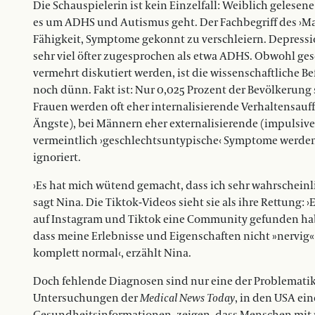
Die Schauspielerin ist kein Einzelfall: Weiblich geles
es um ADHS und Autismus geht. Der Fachbegriff des ›Mas
Fähigkeit, Symptome gekonnt zu verschleiern. Depressio
sehr viel öfter zugesprochen als etwa ADHS. Obwohl ge
vermehrt diskutiert werden, ist die wissenschaftliche B
noch dünn. Fakt ist: Nur 0,025 Prozent der Bevölkerung
Frauen werden oft eher internalisierende Verhaltensauff
Ängste), bei Männern eher externalisierende (impulsives
vermeintlich ›geschlechtsuntypische‹ Symptome werden,
ignoriert.
›Es hat mich wütend gemacht, dass ich sehr wahrscheinlic
sagt Nina. Die Tiktok-Videos sieht sie als ihre Rettung: ›
auf Instagram und Tiktok eine Community gefunden habe
dass meine Erlebnisse und Eigenschaften nicht »nervi
komplett normal‹, erzählt Nina.
Doch fehlende Diagnosen sind nur eine der Problemat
Untersuchungen der
Medical News Today
, in den USA ei