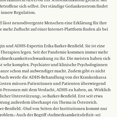
unerkanntem ADHS oft zur Selbstmedikation greifen. Mit
Betroffene sich selbst. Der ständige Gedankenstrom findet
d innere Regulation.
nd lässt neurodivergente Menschen eine Erklärung für ihre
 mehr Zuflucht auf einer Internet-Plattform finden als bei
gin und ADHS-Expertin Erika Barker-Benfield. Sie ist eine
S-Therapien legen. Seit der Pandemie kommen immer mehr
Aufmerksamkeitsschwankung zu ihr. Die meisten haben sich
ist sehr komplex. Psychiater und klinische Psychologinnen
nze schon mal aufwendiger macht. Zudem gibt es nicht
 sie. Auch werde die ADHS-Behandlung von der Krankenkassa
n Kosten müssen Patientinnen und Patienten überwiegend
0 Personen mit dem Verdacht, ADHS zu haben, an. Wirklich
icher Unterstützung‹, so Barker-Benfield. Erst seit etwa
törung außerdem überhaupt ein Thema in Österreich.
rker-Benfield. ›Und von Seiten der Institutionen kommt nur
oblem.‹ Auch der Begriff ›Aufmerksamkeitsdefizit‹ sei