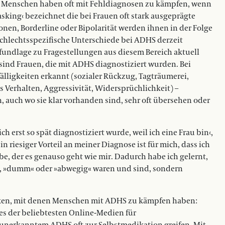
ene Menschen haben oft mit Fehldiagnosen zu kämpfen, wenn
king‹ bezeichnet die bei Frauen oft stark ausgeprägte
nen, Borderline oder Bipolarität werden ihnen in der Folge
schlechtsspezifische Unterschiede bei ADHS derzeit
efundlage zu Fragestellungen aus diesem Bereich aktuell
 sind Frauen, die mit ADHS diagnostiziert wurden. Bei
älligkeiten erkannt (sozialer Rückzug, Tagträumerei,
 Verhalten, Aggressivität, Widersprüchlichkeit) –
 auch wo sie klar vorhanden sind, sehr oft übersehen oder
h erst so spät diagnostiziert wurde, weil ich eine Frau bin‹,
Ein riesiger Vorteil an meiner Diagnose ist für mich, dass ich
, der es genauso geht wie mir. Dadurch habe ich gelernt,
g«, »dumm« oder »abwegig« waren und sind, sondern
iken, mit denen Menschen mit ADHS zu kämpfen haben:
nes der beliebtesten Online-Medien für