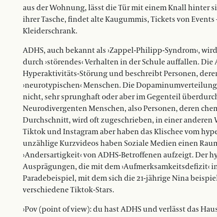
aus der Wohnung, lässt die Tür mit einem Knall hinter si
ihrer Tasche, findet alte Kaugummis, Tickets von Events 
Kleiderschrank.
ADHS, auch bekannt als ›Zappel-Philipp-Syndrom‹, wird
durch ›störendes‹ Verhalten in der Schule auffallen. Di
Hyperaktivitäts-Störung und beschreibt Personen, deren
›neurotypischen‹ Menschen. Die Dopaminumverteilung im
nicht, sehr sprunghaft oder aber im Gegenteil überdurc
Neurodivergenten Menschen, also Personen, deren chemi
Durchschnitt, wird oft zugeschrieben, in einer anderen W
Tiktok und Instagram aber haben das Klischee vom hyper
unzählige Kurzvideos haben Soziale Medien einen Raum e
›Andersartigkeit‹ von ADHS-Betroffenen aufzeigt. Der h
Ausprägungen, die mit dem ›Aufmerksamkeitsdefizit‹ in
Paradebeispiel, mit dem sich die 21-jährige Nina beispie
verschiedene Tiktok-Stars.
›Pov (point of view): du hast ADHS und verlässt das Hau