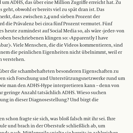
nd um ADHS, das über eine Million Zugriffe erreicht hat. Zu
geht, obwohl er bereits viel zu spät dran ist. Das
erkt, dass zwischen 2,4 und sieben Prozent der
die Prävalenz bei circa fünf Prozent vermutet. Fünf
s heute zumindest auf Social Media so, als wäre ›jeder‹ von
oben beschriebenen klingen so: ›Apparently I have
hbar)‹. Viele Menschen, die die Videos kommentieren, sind
 einem die peinlichen Eigenheiten nicht übelnimmt, weil er
n verstehen.
 über die schambehafteten besonderen Eigenschaften zu
eren sich Forschung und Unterstützungsnetzwerke rund um
e, wie man den ADHS-Hype interpretieren kann – denn von
ehr geringe Anzahl tatsächlich ADHS. Wieso suchen
rung in dieser Diagnosestellung? Und birgt die
chon fragte sie sich, was bloß falsch mit ihr sei. Ihre
chule und brach in der Oberstufe schließlich ab, um