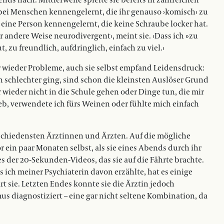
ds nach. Mittlerweile spielte sie bereits in zahlreichen
ei Menschen kennengelernt, die ihr genauso ›komisch‹ zu
t eine Person kennengelernt, die keine Schraube locker hat.
er andere Weise neurodivergent‹, meint sie. ›Dass ich »zu
t, zu freundlich, aufdringlich, einfach zu viel.‹
r wieder Probleme, auch sie selbst empfand Leidensdruck:
 schlechter ging, sind schon die kleinsten Auslöser Grund
ieder nicht in die Schule gehen oder Dinge tun, die mir
eb, verwendete ich fürs Weinen oder fühlte mich einfach
chiedensten Ärztinnen und Ärzten. Auf die mögliche
ein paar Monaten selbst, als sie eines Abends durch ihr
s der 20-Sekunden-Videos, das sie auf die Fährte brachte.
s ich meiner Psychiaterin davon erzählte, hat es einige
ärt sie. Letzten Endes konnte sie die Ärztin jedoch
s diagnostiziert – eine gar nicht seltene Kombination, da