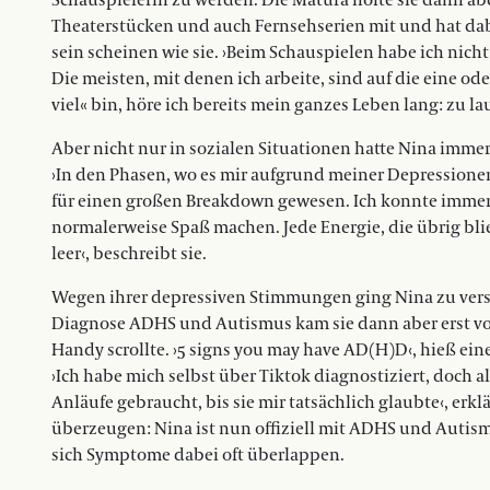
Schauspielerin zu werden. Die Matura holte sie dann aben
Theaterstücken und auch Fernsehserien mit und hat dab
sein scheinen wie sie. ›Beim Schauspielen habe ich nich
Die meisten, mit denen ich arbeite, sind auf die eine od
viel« bin, höre ich bereits mein ganzes Leben lang: zu lau
Aber nicht nur in sozialen Situationen hatte Nina imme
›In den Phasen, wo es mir aufgrund meiner Depressionen
für einen großen Breakdown gewesen. Ich konnte immer w
normalerweise Spaß machen. Jede Energie, die übrig bli
leer‹, beschreibt sie.
Wegen ihrer depressiven Stimmungen ging Nina zu vers
Diagnose ADHS und Autismus kam sie dann aber erst vor 
Handy scrollte. ›5 signs you may have AD(H)D‹, hieß eine
›Ich habe mich selbst über Tiktok diagnostiziert, doch al
Anläufe gebraucht, bis sie mir tatsächlich glaubte‹, erkl
überzeugen: Nina ist nun offiziell mit ADHS und Autismu
sich Symptome dabei oft überlappen.