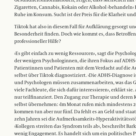
Gesundheitsinformationen, zeigen, dass Menschen mit 
Zigaretten, Cannabis, Kokain oder Alkohol ›behandeln‹ 
Ruhe im Konsum. Sucht ist der Preis für die Klarheit un
Tiktok hat also in diesem Fall für Aufklärung gesorgt u
Besonderheit finden. Doch wie kommt es, dass Betroffene
professioneller Hilfe?
›Es gibt einfach zu wenig Ressourcen‹, sagt die Psycholo
der wenigen Psychologinnen, die ihren Fokus auf ADH
Patientinnen und Patienten mit dem Verdacht auf die 
selbst über Tiktok diagnostiziert. ›Die ADHS-Diagnose 
und Psychologen müssen zusammenarbeiten, was das Ga
viele Fachleute, die sich dafür interessieren‹, erklärt
nur teilfinanziert. Den Zugang zur Therapie und dere
selbst übernehmen: ›Im Monat rufen mich mindestens 2
kommen tun aber nur fünf. Da fehlt es an Geld und staatl
zehn Jahren sei die Aufmerksamkeits-Hyperaktivitätss
›Kollegen streiten das Syndrom teils ab‹, beschreibt Ba
wenig Engagement. Es handelt sich um ein politisches Pr