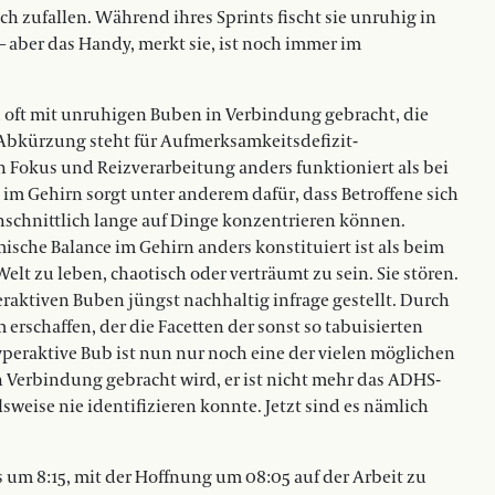
ch zufallen. Während ihres Sprints fischt sie unruhig in
– aber das Handy, merkt sie, ist noch immer im
 oft mit unruhigen Buben in Verbindung gebracht, die
e Abkürzung steht für Aufmerksamkeitsdefizit-
 Fokus und Reizverarbeitung anders funktioniert als bei
 Gehirn sorgt unter anderem dafür, dass Betroffene sich
hschnittlich lange auf Dinge konzentrieren können.
sche Balance im Gehirn anders konstituiert ist als beim
elt zu leben, chaotisch oder verträumt zu sein. Sie stören.
aktiven Buben jüngst nachhaltig infrage gestellt. Durch
rschaffen, der die Facetten der sonst so tabuisierten
yperaktive Bub ist nun nur noch eine der vielen möglichen
 Verbindung gebracht wird, er ist nicht mehr das ADHS-
lsweise nie identifizieren konnte. Jetzt sind es nämlich
s um 8:15, mit der Hoffnung um 08:05 auf der Arbeit zu