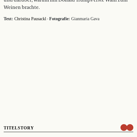
und darüber, warum ihn Donald Trumps erste Wahl zum
Weinen brachte.
·
Text:
Christina Pausackl
Fotografie:
Gianmaria Gava
TITELSTORY