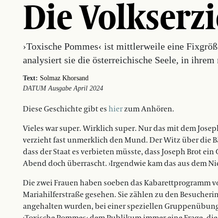
Die Volkserz
›Toxische Pommes‹ ist mittlerweile eine Fixgröß
analysiert sie die österreichische Seele, in ihre
Text:
Solmaz Khorsand
DATUM Ausgabe April 2024
Diese Geschichte gibt es
hier
zum Anhören.
Vieles war super. Wirklich super. Nur das mit dem Josep
verzieht fast unmerklich den Mund. Der Witz über die B
dass der Staat es verbieten müsste, dass Joseph Brot ein
Abend doch überrascht. ›Irgendwie kam das aus dem Nichts
Die zwei Frauen haben soeben das Kabarettprogramm vo
Mariahilferstraße gesehen. Sie zählen zu den Besucherin
angehalten wurden, bei einer speziellen Gruppenübung