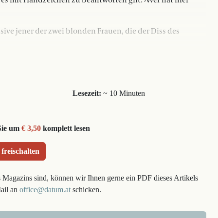
es mit Handzeichen zu beantworten gilt: ›Wer hat hier
ive jener der zwei blonden Frauen, die der Diss des
Lesezeit:
~ 10 Minuten
Sie um
€ 3,50
komplett lesen
 freischalten
s Magazins sind, können wir Ihnen gerne ein PDF dieses Artikels
Mail an
office@datum.at
schicken.