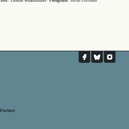
·
Text:
Thomas Winkelmüller
Fotografie:
Stefan Fürtbauer
Partner