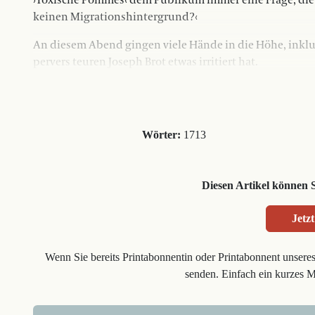
›Toxische Pommes‹ dem Publikum immer eine Frage, die 
keinen Migrationshintergrund?‹
An diesem Abend gingen viele Hände in die Höhe, inklus
pervers teuren Joseph Brot etwas irritiert hat.
Wörter:
1713
Diesen Artikel können 
Jetzt
Wenn Sie bereits Printabonnentin oder Printabonnent unsere
senden. Einfach ein kurzes 