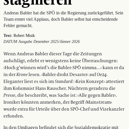
Andreas Babler hat die SPÖ in die Regierung zurückgeführt. Sein
Team erntet viel Applaus, doch Babler selbst hat entscheidende
Fehler gemacht.
Text:
Robert Misik
DATUM Ausgabe Dezember 2025/Jänner 2026
Wenn Andreas Babler dieser Tage die Zeitungen
aufschlägt, erlebt er wenigstens keine Über­raschungen:
›Hoch g’winnen wird’s die Babler-SPÖ nimma…‹ kann er da
in der
Krone
lesen. ›Babler droht Desaster‹ auf
Oe24
.
Eleganter liest es sich im
Standard
: ›Kein Konzept‹ attestiert
ihm Kolumnist Hans Rauscher. Nüchtern geradezu die
Presse
, die beschreibt, was Sache ist: ›Alle gegen Babler‹.
Ironiker könnten anmerken, der Begriff ›Mainstream‹
wurde extra für Urteile über den SPÖ-Chef und Vizekanzler
erfunden.
In den Umfragen befindet sich die Sozialdemokratie mit