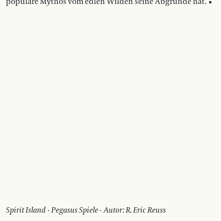
populäre Mythos vom edlen Wilden seine Abgründe hat. •
Spirit Island · Pegasus Spiele · Autor: R. Eric Reuss