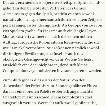
Das 2017 erschienene kooperative Brettspiel ›Spirit Island‹
gehört zu den beliebtesten Vertretern des Genres
›Gemeinsam gegen das Spiel‹, besticht es doch sowohl
narrativ als auch spielmechanisch durch sein dem Zeitgeist
perfekt angepasstes Ideengulasch. Als Gruppe von zwei bis
vier Spielern (wobei für Einsame auch ein Single-Player-
Modus existiert) widmet man sich dabei dem noblen
Auftrag, europäische Kolonisatoren loszuwerden, die sich
wie Karnickel vermehren. Nur so können nämlich sowohl
die indigene Bevölkerung der Insel als auch das
ökologische Gleichgewicht vor dem ›Wüten‹ (so heißt
tatsächlich eine der Spielphasen) der durch kleine
Conquistadores symbolisierten Invasoren gerettet werden.
Zum Glück gibt es die Geister der Natur! Von der
›Lebenskraft der Erde‹ bis zum ›Sonnengenährten Fluss‹
darf aus einer breiten Palette esoterisch angehauchter
Charaktere mit unterschiedlichem Komplexitätsgrad
ausgewählt werden. Wer mehr auf Krawall gebürstet ist,