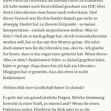
diese Partei in Österreich als liberale Partei zu etablieren.
Ich habe immer nach Deutschland geschaut zur FDP, über
deren Liberalismus man heute auch reden kann. Und
dieser Versuch war für den Haider damals gar nicht so
abwegig. Haider hat zu diesem Zeitpunkt – so meine
Interpretation – einfach ausprobieren wollen: ›Was ist
drin?‹ Und als er mich gefragt hat, ob ich Generalsekretärin
werden will, hat er das mit den Worten getan: ›Du wüst
doch immer wos für die Liberalen tun, also tu.‹ Ich glaube
bis heute, dass er das sogar ernst gemeint hat. Wenn dieses
›Was ist drin?‹ funktioniert hätte, es Zulauf gegeben hätte,
hätte er gesagt: ›Naja dann bin ich halt ein Liberaler.‹
Hingegen hat er gemerkt, dass das eben so nicht
funktioniert.
Welches Bild einer Gesellschaft hatten Sie damals?
Es geht mir um grundsätzliche Fragen. Welche Stimmung
herrscht in einer Stadt, in einem Land? Wenn du einen
Polizisten siehst: Fürchtest du dich oder ist es dir