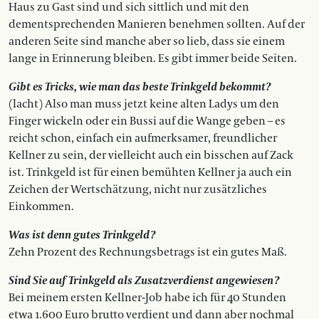
Haus zu Gast sind und sich sittlich und mit den
dementsprech­en­den Manie­ren benehmen ­sollten. Auf der
anderen Seite sind manche aber so lieb, dass sie einem
lange in Erinnerung bleiben. Es gibt immer beide Seiten.
Gibt es Tricks, wie man das beste Trinkgeld bekommt?
(lacht) Also man muss jetzt keine alten Ladys um den
Finger wickeln oder ein Bussi auf die Wange geben – es
reicht schon, einfach ein aufmerk­samer, freundlicher
Kellner zu sein, der vielleicht auch ein bisschen auf Zack
ist. Trinkgeld ist für einen bemühten Kellner ja auch ein
Zeichen der Wertschätzung, nicht nur zusätz­liches
Einkommen.
Was ist denn gutes Trinkgeld ?
Zehn Prozent des Rechnungsbetrags ist ein gutes Maß.
Sind Sie auf Trinkgeld als Zusatzverdienst angewiesen ?
Bei meinem ersten Kellner-Job habe ich für 40 Stunden
etwa 1.600 Euro brutto verdient und dann aber nochmal