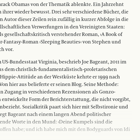
arack Obamas von der Thematik ablenkte. Ein Jahrzehnt
ihrer wieder bewusst. Drei sehr verschiedene Bücher, die
utor dieser Zeilen rein zufällig in kurzer Abfolge in die
llschaftlichen Verwerfungen in den Vereinigten Staaten:
als gesellschaftskritisch verstehender Roman, ›A Book of
ror-Fantasy-Roman ›Sleeping Beauties‹ von Stephen und
ch vor.
US-Bundesstaat Virginia, beschrieb Joe Bageant, 2011 im
 aus dem christlich-fundamentalistisch-proletarischen
t Hippie-Attitüde an der Westküste kehrte er 1999 nach
Von hier aus belieferte er seinen Blog. Seine Methode:
n Zugang in verschiedenen Rezensionen als Gonzo-
entwickelte Form der Berichterstattung, die nicht vorgibt,
nbezieht. Sozialkritik paart sich hier mit Selbstironie und
egt Bageant nach einem langen Abend politischer
lgende Worte in den Mund: ›Deine Kumpels sind die
troffen habe; und ich habe mich mit den Bodyguards von Idi