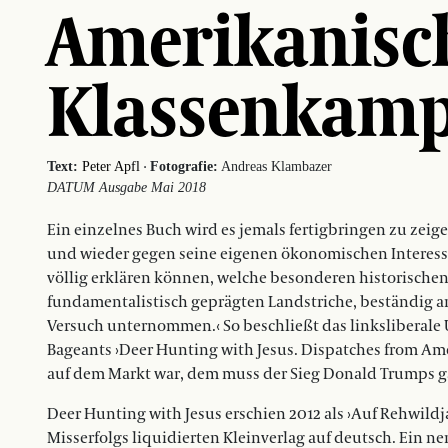
Amerikanisc
Klassenkamp
·
Text:
Peter Apfl
Fotografie:
Andreas Klambazer
DATUM Ausgabe Mai 2018
Ein einzelnes Buch wird es jemals fertigbringen zu zeig
und wieder gegen seine eigenen ökonomischen Interesse
völlig erklären können, welche besonderen historischen u
fundamentalistisch geprägten Landstriche, beständig a
Versuch unternommen.‹ So beschließt das linksliberal
Bageants ›Deer Hunting with Jesus. Dispatches from Ameri
auf dem Markt war, dem muss der Sieg Donald Trumps ga
Deer Hunting with Jesus erschien 2012 als ›Auf Rehwildj
Misserfolgs liquidierten Kleinverlag auf deutsch. Ein n