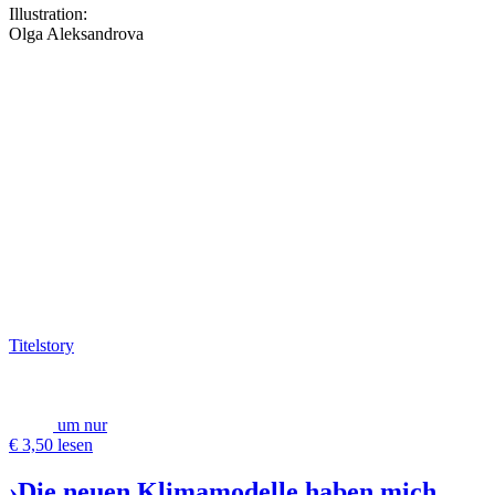
Illustration:
Olga Aleksandrova
Titelstory
um nur
€ 3,50 lesen
›Die neuen Klimamodelle haben mich