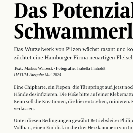
Das Potenzia
Schwammer
Das Wurzelwerk von Pilzen wächst rasant und k
züchtet eine Hamburger Firma neuartigen Fleisch
·
Text:
Markus Wanzeck
Fotografie:
Isabella Finholdt
DATUM Ausgabe Mai 2024
Eine Chipkarte, ein Piepen, die Tür springt auf. Jetzt n
Hände desinfizieren. Die Füße bitte auf einer Klebematt
Keim soll die Kreationen, die hier entstehen, ruiniere
verlassen.
Unter diesen Bedingungen gewährt Betriebsleiter Phili
Vollbart, einen Einblick in die drei Herzkammern von I