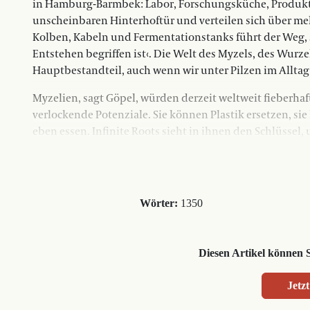
in Hamburg-Barmbek: Labor, Forschungsküche, Produktio
unscheinbaren Hinterhoftür und verteilen sich über me
Kolben, Kabeln und Fermentationstanks führt der Weg, s
Entstehen begriffen ist‹. Die Welt des Myzels, des Wurzel
Hauptbestandteil, auch wenn wir unter Pilzen im Alltag
Myzelien, sagt Göpel, würden derzeit weltweit fieberha
verlockende Potenziale. Sie können Plastik ersetzen, sie 
eben essen. Infinite Roots sieht in ihnen den Schlüssel
Wörter:
1350
Diesen Artikel können 
Jetzt