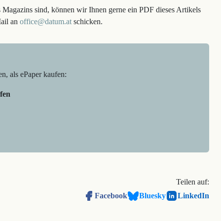
s Magazins sind, können wir Ihnen gerne ein PDF dieses Artikels
Mail an
office@datum.at
schicken.
en, als ePaper kaufen:
fen
Teilen auf:
Facebook
Bluesky
LinkedIn