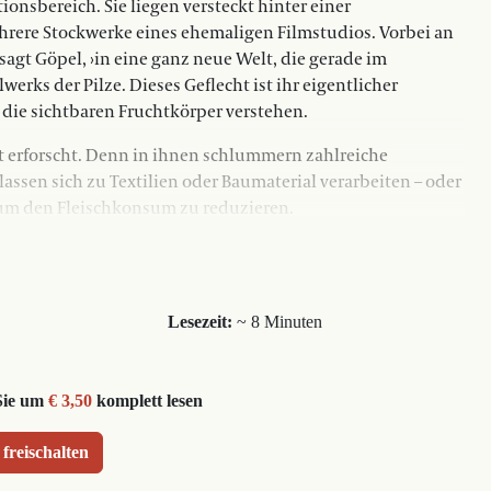
nsbereich. Sie liegen versteckt hinter einer
hrere Stockwerke eines ehemaligen Filmstudios. Vorbei an
agt Göpel, ›in eine ganz neue Welt, die gerade im
werks der Pilze. Dieses Geflecht ist ihr eigentlicher
 die sichtbaren Fruchtkörper verstehen.
ft erforscht. Denn in ihnen schlummern zahlreiche
lassen sich zu Textilien oder Baumaterial verarbeiten – oder
, um den Fleischkonsum zu reduzieren.
Lesezeit:
~ 8 Minuten
Sie um
€ 3,50
komplett lesen
 freischalten