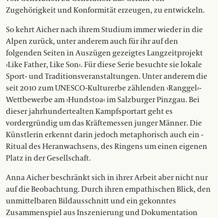
Zugehörigkeit und Konformität ­erzeugen, zu entwickeln.
So kehrt Aicher nach ihrem Studium immer wieder in die
Alpen zurück, unter anderem auch für ihr auf den
folgenden Seiten in Auszügen gezeigtes Langzeitprojekt
›Like Father, Like Son‹. Für diese Serie besuchte sie lokale
Sport- und Traditionsveranstaltungen. Unter anderem die
seit 2010 zum UNESCO-Kulturerbe zählenden ›Ranggel‹-
Wettbewerbe am ›Hundstoa‹ im Salzburger Pinzgau. Bei
dieser jahrhundertealten Kampfsportart geht es
vordergründig um das Kräftemessen junger Männer. Die
Künstlerin erkennt darin jedoch metaphorisch auch ein ­
Ritual des Heranwachsens, des Ringens um einen ­eigenen
Platz in der Gesellschaft.
Anna Aicher beschränkt sich in ihrer Arbeit aber nicht nur
auf die Beobachtung. Durch ihren empathischen Blick, den
­unmittelbaren Bildausschnitt und ein gekonntes
Zusammenspiel aus Inszenierung und Dokumentation