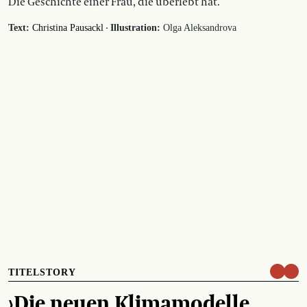
Die Geschichte einer Frau, die überlebt hat.
·
Text:
Christina Pausackl
Illustration:
Olga Aleksandrova
TITELSTORY
›Die neuen Klimamodelle