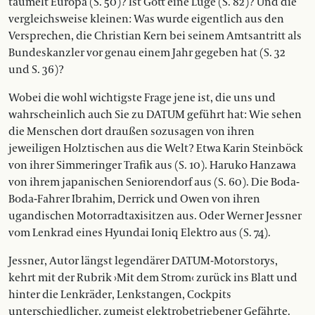
taumelt Europa (S. 50)? Ist Gott eine Lüge (S. 82)? Und die
vergleichsweise kleinen: Was wurde eigentlich aus den
Versprechen, die Christian Kern bei seinem Amtsantritt als
Bundeskanzler vor genau einem Jahr gegeben hat (S. 32
und S. 36)?
Wobei die wohl wichtigste Frage jene ist, die uns und
wahrscheinlich auch Sie zu DATUM geführt hat: Wie sehen
die Menschen dort draußen sozusagen von ihren
jeweiligen Holztischen aus die Welt? Etwa Karin Steinböck
von ihrer Simmeringer Trafik aus (S. 10). Haruko Hanzawa
von ihrem japanischen Seniorendorf aus (S. 60). Die Boda-
Boda-Fahrer Ibrahim, Derrick und Owen von ihren
ugandischen Motorradtaxisitzen aus. Oder Werner Jessner
vom Lenkrad eines Hyundai Ioniq Elektro aus (S. 74).
Jessner, Autor längst legendärer DATUM-Motorstorys,
kehrt mit der Rubrik ›Mit dem Strom‹ zurück ins Blatt und
hinter die Lenk­räder, Lenkstangen, Cockpits
unterschiedlicher, zumeist elektrobetriebener Gefährte.