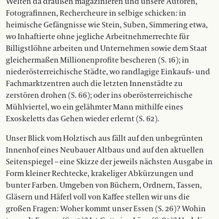
Welten da draußen magazinieren und unsere Autoren,
Fotografinnen, Rechercheure in selbige schicken: in
heimische Gefängnisse wie Stein, Suben, Simmering etwa,
wo Inhaftierte ohne jegliche Arbeitnehmerrechte für
Billigstlöhne arbeiten und Unternehmen sowie dem Staat
gleichermaßen Millionenprofite bescheren (S. 16); in
niederösterreichische Städte, wo randlagige Einkaufs- und
Fachmarktzentren auch die letzten Innenstädte zu
zerstören drohen (S. 66); oder ins oberösterreichische
Mühlviertel, wo ein gelähmter Mann mithilfe eines
Exoskeletts das Gehen wieder erlernt (S. 62).
Unser Blick vom Holztisch aus fällt auf den unbegrünten
Innenhof eines Neubauer Altbaus und auf den aktuellen
Seitenspiegel – eine Skizze der jeweils nächsten Ausgabe in
Form kleiner Rechtecke, krakeliger Abkürzungen und
bunter Farben. Umgeben von Büchern, Ordnern, Tassen,
Gläsern und Häferl voll von Kaffee stellen wir uns die
großen Fragen: Woher kommt unser Essen (S. 26)? Wohin