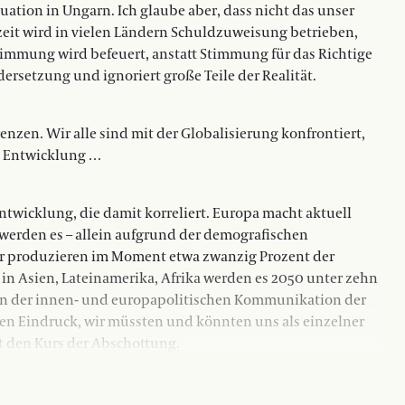
tuation in Ungarn. Ich glaube aber, dass nicht das unser
zeit wird in vielen Ländern Schuldzuweisung betrieben,
timmung wird befeuert, anstatt Stimmung für das Richtige
ersetzung und ignoriert große Teile der Realität.
enzen. Wir alle sind mit der Globalisierung konfrontiert,
he Entwicklung …
Entwicklung, die damit korreliert. Europa macht aktuell
werden es – allein aufgrund der demografischen
ir produzieren im Moment etwa zwanzig Prozent der
in Asien, Lateinamerika, Afrika werden es 2050 unter zehn
g in der innen- und europapolitischen Kommunikation der
den Eindruck, wir müssten und könnten uns als einzelner
t den Kurs der Abschottung.