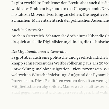
Es gibt zweifellos Probleme: den Brexit, aber auch die Si
wirkliches Problem ist, sondern der Umgang damit. Der
anstatt zur Mitverantwortung zu stehen. Die negative S
zu machen. Man entzieht sich der politischen Auseinand
Auch in Österreich?
Auch in Österreich. Schauen Sie doch einmal über die Gr
da spielt auch die Digitalisierung hinein, die technisc
Die Megatrends unserer Generation.
Es gibt aber auch eine politische und gesellschaftliche 
knapp zehn Prozent der Weltbevölkerung aus. Bis 2050 
Entwicklung und ohne Migration – vier Prozent sein. W
weltweiten Wirtschaftsleistung. Aufgrund der Dynamik 
Prozent sein. Diese Realitäten werden derzeit zu weni
Mitgliedsstaaten abgebildet. Man erweckt stattdessen 
Staat gegen diese Entwicklungen verteidigen. Und wähl